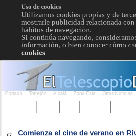
Uso de cookies
Utilizamos cookies propias y de terce
mostrarle publicidad relacionada con 
hábitos de navegación.
Si continúa navegando, consideramos
información, o bien conocer cómo cam
cookies
Portada
Torrejón
Alcalá
Zona Este
Otras Noticias
TRENDING
Púnica
Metro
Choniblog
MetroEst
Comienza el cine de verano en Ri
JUL
07