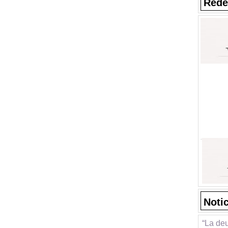
Rede
Noti
“La deu