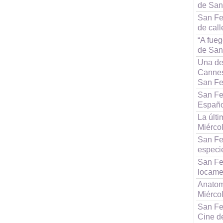
de San
San Fe
de cal
“A fueg
de San
Una de
Cannes
San Fe
San Fe
Españo
La últi
Miérco
San Fe
especi
San Fe
locame
Anatom
Miérco
San Fe
Cine d