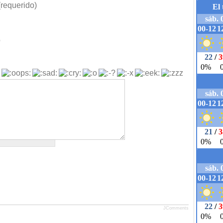
requerido)
b
JComments