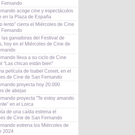
 Fernando
rnando acoge cine y espectáculos
le en la Plaza de España
o lento” cierra el Miércoles de Cine
 Fernando
 las ganadoras del Festival de
, hoy en el Miércoles de Cine de
rnando
rnando lleva a su ciclo de Cine
l “Las chicas están bien”
ma película de Isabel Coixet, en el
les de Cine de San Fernando
rnando proyecta hoy 20.000
es de abejas
rnando proyecta “Te estoy amando
nte” en el Lorca
ía de una caída estrena el
les de Cine de San Fernando
rnando estrena los Miércoles de
e 2024