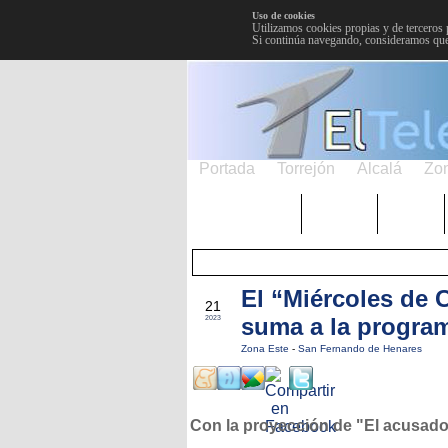
Uso de cookies
Utilizamos cookies propias y de terceros 
Si continúa navegando, consideramos que
Portada
Torrejón
Alcalá
Zo
TRENDING
Púnica
Metro
El “Miércoles de 
NOV
21
suma a la program
2023
Zona Este
-
San Fernando de Henares
Con la proyección de "El acusad