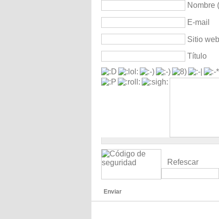
Nombre (
E-mail
Sitio we
Título
Refescar
Enviar