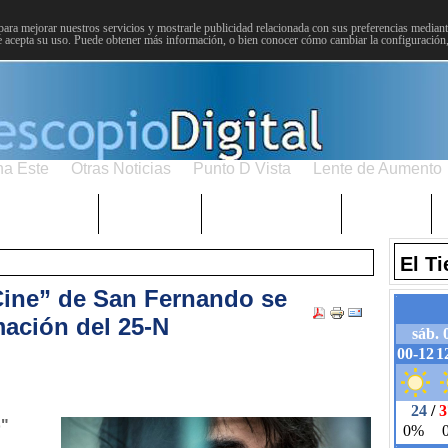
para mejorar nuestros servicios y mostrarle publicidad relacionada con sus preferencias mediante
 acepta su uso. Puede obtener más información, o bien conocer cómo cambiar la configuración
na Este
Otras Noticias
Punto D Vista
Lente de Aumento
Choniblog
MetroEste
Semana Santa
Sucesos
El T
Cine” de San Fernando se
ación del 25-N
o"