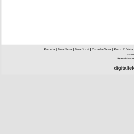
Portada
|
TorreNews
|
TorreSport
|
CorredorNews
|
Punto D Vista
©2010 El 
Página Optimizada par
digitalt