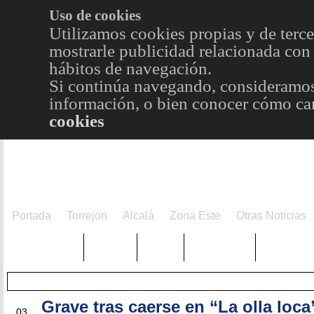
Uso de cookies
Utilizamos cookies propias y de terce
mostrarle publicidad relacionada con 
hábitos de navegación.
Si continúa navegando, consideramos
información, o bien conocer cómo cam
cookies
Portada
Torrejón
Alcalá
Zona Este
Otras Noticias
TRENDING
Púnica
Metro
Choniblog
MetroEst
Grave tras caerse en “La olla loca
JUN
03