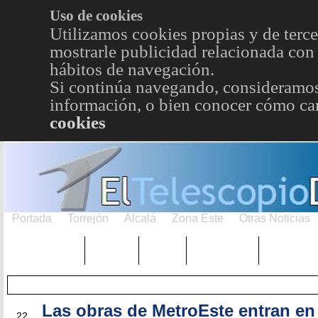
Uso de cookies
Utilizamos cookies propias y de terce
mostrarle publicidad relacionada con 
hábitos de navegación.
Si continúa navegando, consideramos
información, o bien conocer cómo cam
cookies
Portada
Torrejón
Alcalá
Zona Este
Otras Noticias
TRENDING
Púnica
Metro
Choniblog
MetroEst
Las obras de MetroEste entran en
OCT
22