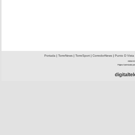
Portada
|
TorreNews
|
TorreSport
|
CorredorNews
|
Punto D Vista
©2010 El 
Página Optimizada par
digitalt