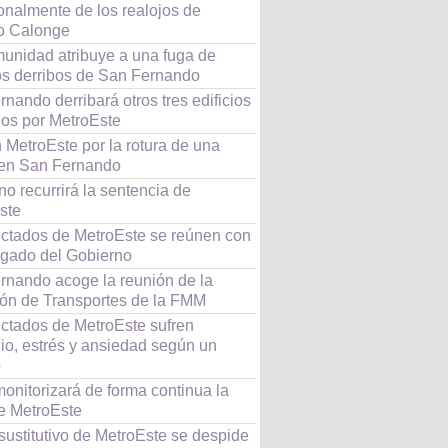
onalmente de los realojos de
o Calonge
unidad atribuye a una fuga de
os derribos de San Fernando
nando derribará otros tres edificios
dos por MetroEste
 MetroEste por la rotura de una
 en San Fernando
o recurrirá la sentencia de
ste
ectados de MetroEste se reúnen con
egado del Gobierno
rnando acoge la reunión de la
ón de Transportes de la FMM
ectados de MetroEste sufren
io, estrés y ansiedad según un
o
onitorizará de forma continua la
de MetroEste
sustitutivo de MetroEste se despide