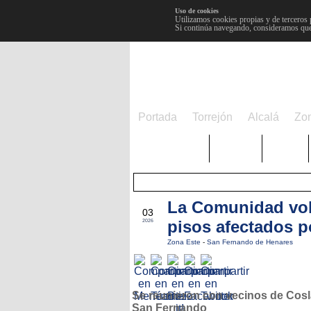
Uso de cookies
Utilizamos cookies propias y de terceros 
Si continúa navegando, consideramos que
Portada
Torrejón
Alcalá
Zo
TRENDING
Púnica
Metro
La Comunidad vol
MAY
03
pisos afectados p
2026
Zona Este
-
San Fernando de Henares
Se reunieron con vecinos de Cosl
San Fernando