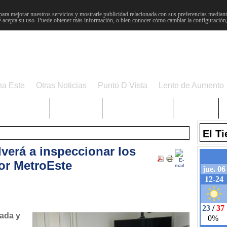
para mejorar nuestros servicios y mostrarle publicidad relacionada con sus preferencias mediante
 acepta su uso. Puede obtener más información, o bien conocer cómo cambiar la configuración
na Este
Otras Noticias
Punto D Vista
Lente de Aumento
Choniblog
MetroEste
Semana Santa
Sucesos
El T
verá a inspeccionar los
or MetroEste
ada y