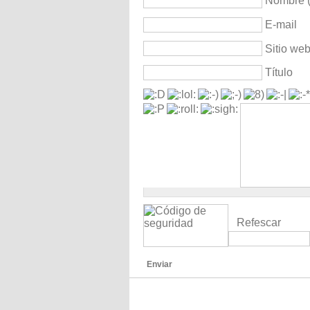
Nombre (
E-mail
Sitio we
Título
Refescar
Enviar