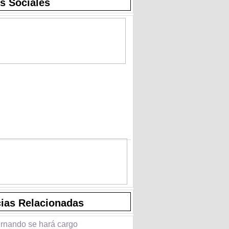
s Sociales
cias Relacionadas
rnando se hará cargo