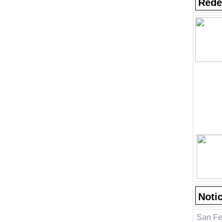
Rede
Noti
San Fe