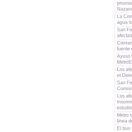
provisi
Nazari
La Com
agua l
San Fer
afecta
Cierran
fuente
Ayuso n
MetroE
Los af
el Del
San Fe
Comisi
Los af
insomn
estudi
Metro m
línea 
El bus 