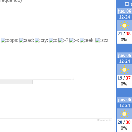
requerido)
b
JComments