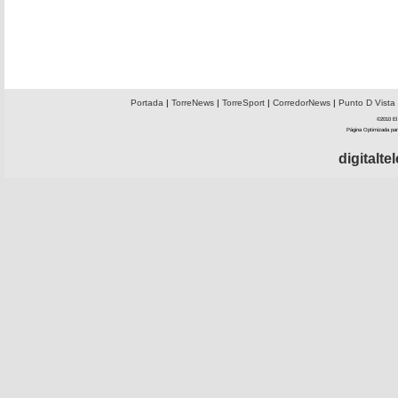
Portada
|
TorreNews
|
TorreSport
|
CorredorNews
|
Punto D Vista
©2010 El 
Página Optimizada par
digitalt