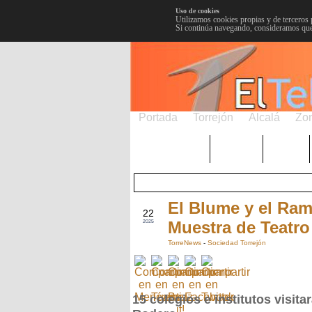
Uso de cookies
Utilizamos cookies propias y de terceros 
Si continúa navegando, consideramos que
Portada
Torrejón
Alcalá
Zo
TRENDING
Púnica
Metro
El Blume y el Ram
MAY
22
Muestra de Teatro
2025
TorreNews
-
Sociedad Torrejón
15 colegios e institutos visitar