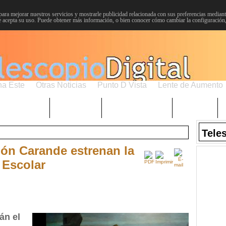
para mejorar nuestros servicios y mostrarle publicidad relacionada con sus preferencias mediante
 acepta su uso. Puede obtener más información, o bien conocer cómo cambiar la configuración
na Este
Otras Noticias
Punto D Vista
Lente de Aumento
Choniblog
MetroEste
Semana Santa
Sucesos
Tele
ón Carande estrenan la
 Escolar
án el