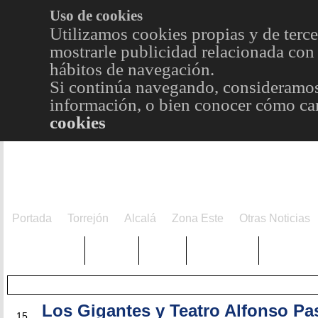
Uso de cookies
Utilizamos cookies propias y de terce
mostrarle publicidad relacionada con 
hábitos de navegación.
Si continúa navegando, consideramos
información, o bien conocer cómo cam
cookies
Portada
Torrejón
Alcalá
Zona Este
Otras Noticias
TRENDING
Púnica
Metro
Choniblog
MetroEst
Los Gigantes y Teatro Alfonso Pa
MAY
15