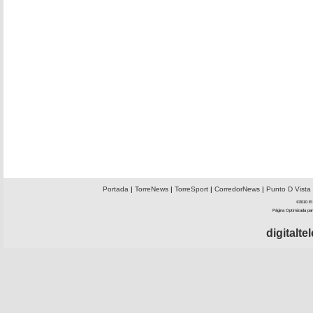
Portada
|
TorreNews
|
TorreSport
|
CorredorNews
|
Punto D Vista
©2010 El 
Página Optimizada par
digitalt