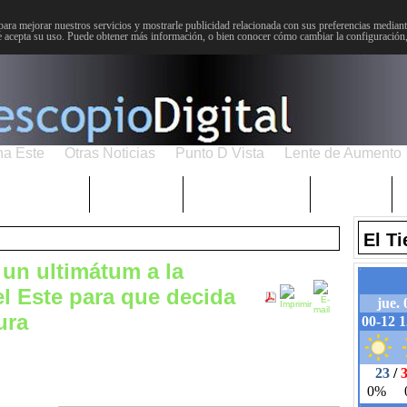
para mejorar nuestros servicios y mostrarle publicidad relacionada con sus preferencias mediante
 acepta su uso. Puede obtener más información, o bien conocer cómo cambiar la configuración
na Este
Otras Noticias
Punto D Vista
Lente de Aumento
Choniblog
MetroEste
Semana Santa
Sucesos
El T
un ultimátum a la
 Este para que decida
ura