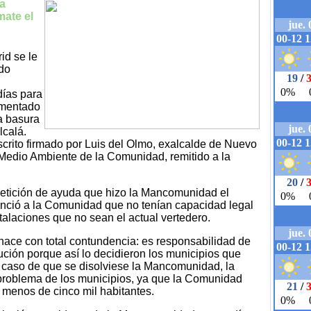
ra
mate el
id se le
ado
días para
umentado
la basura
lcalá.
crito firmado por Luis del Olmo, exalcalde de Nuevo
 Medio Ambiente de la Comunidad, remitido a la
a petición de ayuda que hizo la Mancomunidad el
nció a la Comunidad que no tenían capacidad legal
stalaciones que no sean el actual vertedero.
ace con total contundencia: es responsabilidad de
ción porque así lo decidieron los municipios que
l caso de que se disolviese la Mancomunidad, la
 problema de los municipios, ya que la Comunidad
 menos de cinco mil habitantes.