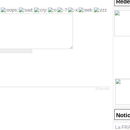
Rede
JComments
Noti
La FRA