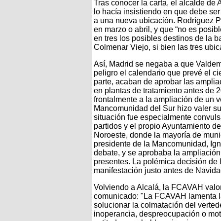
Tras conocer la carta, el alcalde de
lo hacía insistiendo en que debe ser
a una nueva ubicación. Rodríguez Pa
en marzo o abril, y que “no es posibl
en tres los posibles destinos de la
Colmenar Viejo, si bien las tres ub
Así, Madrid se negaba a que Valdem
peligro el calendario que prevé el ci
parte, acaban de aprobar las amplia
en plantas de tratamiento antes de 
frontalmente a la ampliación de un v
Mancomunidad del Sur hizo valer su 
situación fue especialmente convulsa
partidos y el propio Ayuntamiento d
Noroeste, donde la mayoría de muni
presidente de la Mancomunidad, Igna
debate, y se aprobaba la ampliación
presentes. La polémica decisión de
manifestación justo antes de Navida
Volviendo a Alcalá, la FCAVAH valora
comunicado: "La FCAVAH lamenta l
solucionar la colmatación del verte
inoperancia, despreocupación o moti