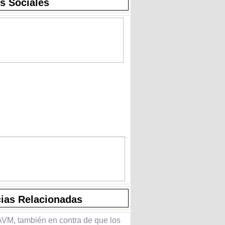
s Sociales
cias Relacionadas
VM, también en contra de que los