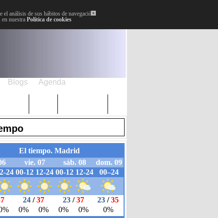
 el análisis de sus hábitos de navegación.
x
, en nuestra
Política de cookies
Blogs
Agenda
Plenos
Paro
Cervantes
iempo