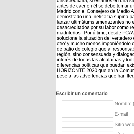
desacreditarla, si estamos en una si
antes de caer en él se debe tomar u
Madrid con el Consejero de Medio A
demostrado una ineficacia supina pa
lanzar ultimátums amenazantes no es
desacreditados por su labor como r
madrileños. Por último, desde FCA
solucione la situación del vertedero
otro’ y mucho menos imponiéndolo c
de patio de colegio que al responsa
región, sino consensuada y dialogad
interés de todas las alcalaínas y to
diferencias políticas que puedan exis
HORIZONTE 2020 que en la Comuni
pese a las advertencias que han lle
Escribir un comentario
Nombre (
E-mail
Sitio we