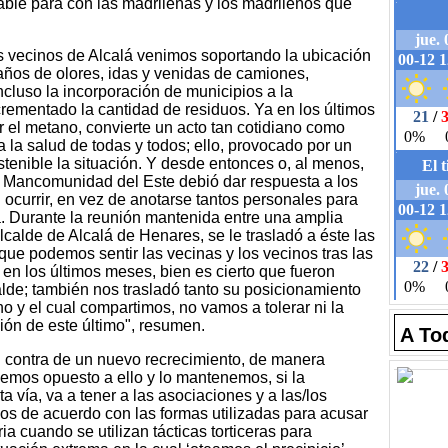
sable para con las madrileñas y los madrileños que
s vecinos de Alcalá venimos soportando la ubicación
 años de olores, idas y venidas de camiones,
ncluso la incorporación de municipios a la
ementado la cantidad de residuos. Ya en los últimos
r el metano, convierte un acto tan cotidiano como
a la salud de todas y todos; ello, provocado por un
stenible la situación. Y desde entonces o, al menos,
la Mancomunidad del Este debió dar respuesta a los
ocurrir, en vez de anotarse tantos personales para
ica. Durante la reunión mantenida entre una amplia
alde de Alcalá de Henares, se le trasladó a éste las
ue podemos sentir las vecinas y los vecinos tras las
en los últimos meses, bien es cierto que fueron
alde; también nos trasladó tanto su posicionamiento
o y el cual compartimos, no vamos a tolerar ni la
ión de este último", resumen.
A To
contra de un nuevo recrecimiento, de manera
hemos opuesto a ello y lo mantenemos, si la
vía, va a tener a las asociaciones y a las/los
s de acuerdo con las formas utilizadas para acusar
ia cuando se utilizan tácticas torticeras para