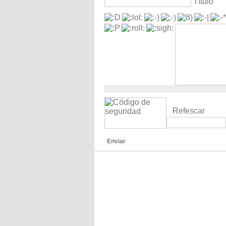
Título
Refescar
Enviar