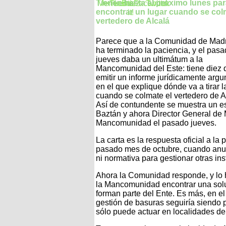
Tienen hasta el próximo lunes pa
encontrar un lugar cuando se col
vertedero de Alcalá
Parece que a la Comunidad de Madr
ha terminado la paciencia, y el pas
jueves daba un ultimátum a la
Mancomunidad del Este: tiene diez 
emitir un informe jurídicamente arg
en el que explique dónde va a tirar 
cuando se colmate el vertedero de A
Así de contundente se muestra un es
Baztán y ahora Director General de
Mancomunidad el pasado jueves.
La carta es la respuesta oficial a l
pasado mes de octubre, cuando anu
ni normativa para gestionar otras in
Ahora la Comunidad responde, y lo h
la Mancomunidad encontrar una solu
forman parte del Ente. Es más, en e
gestión de basuras seguiría siendo
sólo puede actuar en localidades de