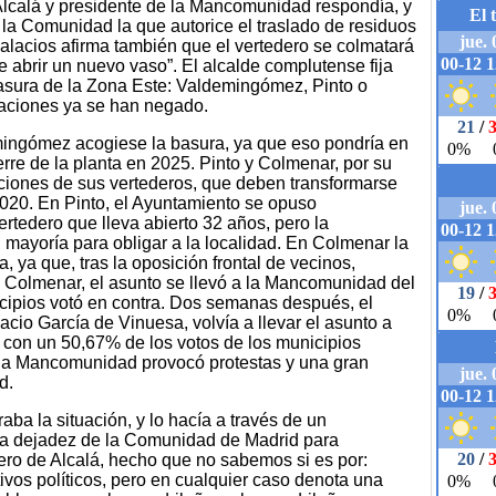
 Alcalá y presidente de la Mancomunidad respondía, y
 la Comunidad la que autorice el traslado de residuos
lacios afirma también que el vertedero se colmatará
e abrir un nuevo vaso”. El alcalde complutense fija
 basura de la Zona Este: Valdemingómez, Pinto o
icaciones ya se han negado.
ingómez acogiese la basura, ya que eso pondría en
erre de la planta en 2025. Pinto y Colmenar, por su
ciones de sus vertederos, que deben transformarse
2020. En Pinto, el Ayuntamiento se opuso
ertedero que lleva abierto 32 años, pero la
mayoría para obligar a la localidad. En Colmenar la
, ya que, tras la oposición frontal de vecinos,
e Colmenar, el asunto se llevó a la Mancomunidad del
cipios votó en contra. Dos semanas después, el
cio García de Vinuesa, volvía a llevar el asunto a
 con un 50,67% de los votos de los municipios
 la Mancomunidad provocó protestas y una gran
d.
ba la situación, y lo hacía a través de un
a dejadez de la Comunidad de Madrid para
dero de Alcalá, hecho que no sabemos si es por:
vos políticos, pero en cualquier caso denota una