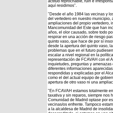
actitud reprochable, ruin e irrespon
aquí residimos".
"Desde el año 1984 las vecinas y lo
del vertedero en nuestro municipio,
ampliaciones del propio vertedero, i
Mancomunidad del Este que han incr
años, el olor causado, sobre todo po
respirar en una acción de riesgo par
quinto vaso, que hace de por sí inso
desde la apertura del quinto vaso, 
problemas que en el futuro pudiesen 
escalar a nivel regional en la polít
representación de FCAVAH con el Alc
inquietudes, preguntas y amenazas q
diferentes informaciones aparecidas 
respondidas y explicadas por el Alc
como el del actual equipo de gobiern
apertura de otro vaso ni una ampliac
"En FCAVAH estamos totalmente en 
taxativa y sin reparos, siempre nos 
Comunidad de Madrid optase por esta 
vecinas/os enfrente. Tampoco estamo
a la alcaldesa de Madrid de insolidar