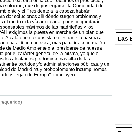
tuación extrema en la cual ‘oteamos el precipicio’,
na solución, que de postergarse, la Comunidad de
mbiente y el Presidente a la cabeza habrán
ra dar soluciones allí dónde surgen problemas y
 el modo ni la vía adecuada; por ello, quedarán
esponsables máximos de las madrileñas y los
VAH exigimos la puesta en marcha de un plan que
 de Alcalá que no consista en ‘echarle la basura a
Las 
on una actitud chulesca, más parecida a un matón
ble de Medio Ambiente o al presidente de nuestra
a por el carácter general de la misma, ya que el
dos los alcalaínos predomina más allá de las
tir entre partidos y/o administraciones públicas, y un
dad de Madrid muy probablemente incumpliremos
gado y llegan de Europa", concluyen.
requerido)
b