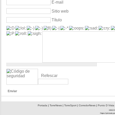
E-mail
Sitio web
Título
Refescar
Enviar
Portada
|
TorreNews
|
TorreSport
|
CorredorNews
|
Punto D Vista
©2010 El 
Página Optimizada par