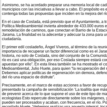
Asimismo, se ha acordado preparar una memoria local de cad
municipios con las iniciativas a llevar a cabo. El propósito e
contenga todas las propuestas que inciden en la mejora del rí
En el caso de Coslada, está previsto que el Ayuntamiento, a t
Política Medioambiental invierta alrededor de 433.000 euros 
remodelación de caminos, que conectan el Barrio de la Estació
Jarama. La finalidad es la adecentar y adecuar la zona para us
ciudadanía.
El primer edil cosladeño, Ángel Viveros, al término de la reuni
importancia de recuperar un factor diferencial como es el Jara
historia, no solo de Coslada, sino del conjunto de la Comuni
río es casi una obligación, por eso Coslada siempre estará c
apuestan por ello”. En esta línea también se ha mostrado el co
Medioambiental, Julio Huete, para quien “la recuperación del 
Debemos aplicar políticas de regeneración sin demora, defend
del río una espacio de disfrute”.
Precisamente, en el marco de estas acciones a favor de recup
presentado la campaña de sensibilización ‘La toallita que más
de prevenir acerca de lo que supone el uso de este tipo de ma
ecologistas Esto repercute directamente sobre los márgenes, 
pueden ser procesados y acaban, con frecuencia, en el río. Po
recordado Huete, “debemos realizar una apuesta integral, toc