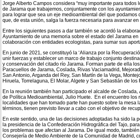
Jorge Alberto Campos considera “muy importante para todos l
de Jarama que trabajemos, conjuntamente con los ayuntamien
para lograr que sea un eje medioambiental del que podamos d
que, de esta unión, salga la fuerza necesaria para avanzar en 
Entre los siguientes pasos a dar también se acordó la elabora
Ayuntamiento de una memoria sobre el estado del Jarama en s
colaboración con entidades ecologistas, para sumar sus aport
En junio de 2021, se constituyó la ‘Alianza por la Recuperaci
unir fuerzas y establecer un marco de trabajo conjunto destina
y conservación del citado río Jarama. Forman parte de ella los
Paracuellos de Jarama, Coslada, Rivas Vaciamadrid, Mejorad
San Antonio, Arganda del Rey, San Martín de la Vega, Montejo d
Hiruela, Torrelaguna, El Molar, Algete y San Sebastián de los
En la reunión también han participado el alcalde de Coslada, 
de Política Medioambiental, Julio Huete. En el encuentro los 
localidades que han tomado parte han puesto sobre la mesa l
términos, tienen previsto llevar a cabo con el objetivo de recup
En este sentido, una de las decisiones adoptadas ha sido la p
la presidencia de la Confederación Hidrográfica del Tajo, pa
los problemas que afectan al Jarama. De igual modo, también se
Consejería de Medio Ambiente de la Comunidad de Madrid, com