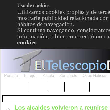
Uso de cookies
Utilizamos cookies propias y de terce
mostrarle publicidad relacionada con 
hábitos de navegación.
Si continúa navegando, consideramos
información, o bien conocer cómo cam
cookies
Portada
Torrejón
Alcalá
Zona Este
Otras Noticias
TRENDING
Púnica
Metro
Choniblog
MetroEst
Los alcaldes volvieron a reunirse
ENE
30