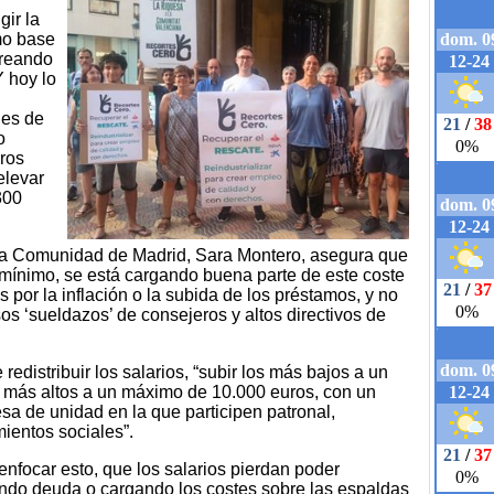
gir la
mo base
creando
Y hoy lo
nes de
o
ros
elevar
300
la Comunidad de Madrid, Sara Montero, asegura que
o mínimo, se está cargando buena parte de este coste
por la inflación o la subida de los préstamos, y no
os ‘sueldazos’ de consejeros y altos directivos de
edistribuir los salarios, “subir los más bajos a un
s más altos a un máximo de 10.000 euros, con un
sa de unidad en la que participen patronal,
ientos sociales”.
nfocar esto, que los salarios pierdan poder
ando deuda o cargando los costes sobre las espaldas