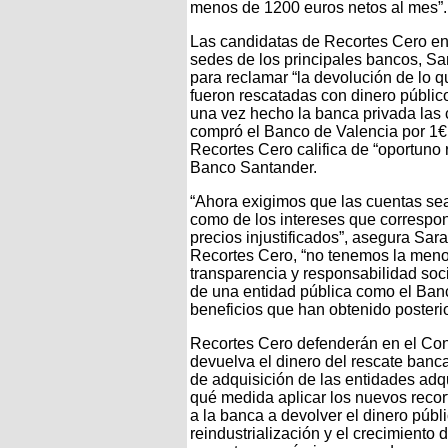
menos de 1200 euros netos al mes”.
Las candidatas de Recortes Cero en l
sedes de los principales bancos, 
para reclamar “la devolución de lo qu
fueron rescatadas con dinero públic
una vez hecho la banca privada las
compró el Banco de Valencia por 1€
Recortes Cero califica de “oportuno 
Banco Santander.
“Ahora exigimos que las cuentas sean
como de los intereses que correspo
precios injustificados”, asegura Sa
Recortes Cero, “no tenemos la menor
transparencia y responsabilidad soci
de una entidad pública como el Ban
beneficios que han obtenido posteri
Recortes Cero defenderán en el Con
devuelva el dinero del rescate banc
de adquisición de las entidades adq
qué medida aplicar los nuevos reco
a la banca a devolver el dinero públ
reindustrialización y el crecimiento