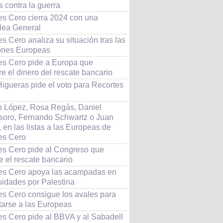
 contra la guerra
es Cero cierra 2024 con una
ea General
s Cero analiza su situación tras las
ones Europeas
es Cero pide a Europa que
e el dinero del rescate bancario
Higueras pide el voto para Recortes
o López, Rosa Regás, Daniel
soro, Fernando Schwartz o Juan
 en las listas a las Europeas de
es Cero
es Cero pide al Congreso que
ce el rescate bancario
es Cero apoya las acampadas en
sidades por Palestina
es Cero consigue los avales para
tarse a las Europeas
es Cero pide al BBVA y al Sabadell