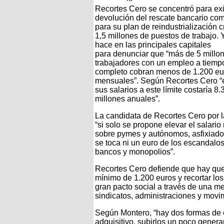
Recortes Cero se concentró para exi
devolución del rescate bancario co
para su plan de reindustrialización 
1,5 millones de puestos de trabajo. 
hace en las principales capitales
para denunciar que “más de 5 millo
trabajadores con un empleo a tiemp
completo cobran menos de 1.200 eu
mensuales”. Según Recortes Cero “
sus salarios a este límite costaría 8.
millones anuales”.
La candidata de Recortes Cero por 
“si solo se propone elevar el salari
sobre pymes y autónomos, asfixiados 
se toca ni un euro de los escandalos
bancos y monopolios”.
Recortes Cero defiende que hay que r
mínimo de 1.200 euros y recortar lo
gran pacto social a través de una me
sindicatos, administraciones y movim
Según Montero, “hay dos formas de e
adquisitivo, subirlos un poco gener