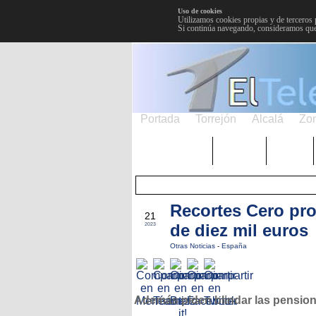
Uso de cookies
Utilizamos cookies propias y de terceros 
Si continúa navegando, consideramos que
Portada
Torrejón
Alcalá
Zo
TRENDING
Púnica
Metro
Recortes Cero pr
JUL
21
de diez mil euros
2023
Otras Noticias
-
España
Además piden blindar las pensio