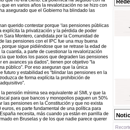
Rede
a que en varios años la revalorización no se hizo con
 ha asegurado que el Gobierno ha blindado las
an querido contestar porque ‘las pensiones públicas
explícita la privatización y la pérdida de poder
gún Sara Montero, candidata por la Comunidad de
n de las pensiones con el IPC fue una muy buena
, porque sigue pidiéndose que se retrase la edad de
 la cuantía, a parte de cuestionar la revalorización
cia que todos los pasos que degraden las pensiones
 en avances ya dados”, tienen por objetivo “la
tema público”. Por eso aseguran que la única
 futuro y estabilidad es “blindar las pensiones en la
roduzca de forma explícita la prohibición de
adquisitivo”.
a pensión mínima sea equivalente al SMI, y que la
 fiscal para que bancos y monopolios paguen un 50%
r las pensiones en la Constitución y que no exista
euros, es parte fundamental de una política para
ue España necesita, más cuando ya están en parrilla de
Noti
irmado en Bruselas y de los que nadie parece querer
Recort