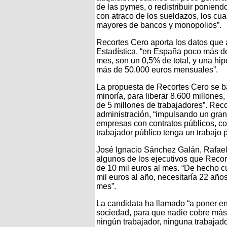
de las pymes, o redistribuir poniend
con atraco de los sueldazos, los cu
mayores de bancos y monopolios”.
Recortes Cero aporta los datos que 
Estadística, “en España poco más d
mes, son un 0,5% de total, y una hip
más de 50.000 euros mensuales”.
La propuesta de Recortes Cero se ba
minoría, para liberar 8.600 millones,
de 5 millones de trabajadores”. Rec
administración, “impulsando un gran
empresas con contratos públicos, co
trabajador público tenga un trabajo 
José Ignacio Sánchez Galán, Rafael 
algunos de los ejecutivos que Recor
de 10 mil euros al mes. “De hecho cu
mil euros al año, necesitaría 22 año
mes”.
La candidata ha llamado “a poner e
sociedad, para que nadie cobre más
ningún trabajador, ninguna trabajad