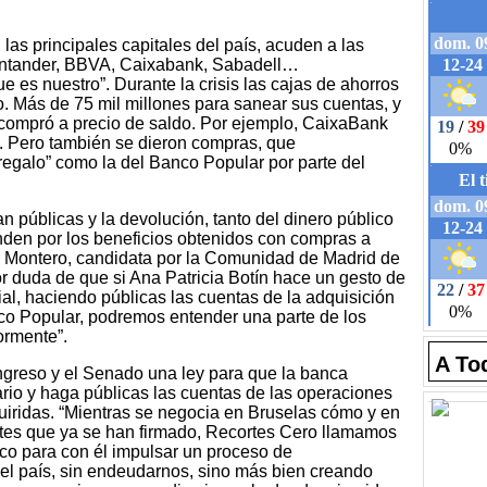
as principales capitales del país, acuden a las
Santander, BBVA, Caixabank, Sabadell…
e es nuestro”. Durante la crisis las cajas de ahorros
o. Más de 75 mil millones para sanear sus cuentas, y
 compró a precio de saldo. Por ejemplo, CaixaBank
. Pero también se dieron compras, que
regalo” como la del Banco Popular por parte del
 públicas y la devolución, tanto del dinero público
nden por los beneficios obtenidos con compras a
ra Montero, candidata por la Comunidad de Madrid de
 duda de que si Ana Patricia Botín hace un gesto de
al, haciendo públicas las cuentas de la adquisición
co Popular, podremos entender una parte de los
ormente”.
A To
greso y el Senado una ley para que la banca
ario y haga públicas las cuentas de las operaciones
uiridas. “Mientras se negocia en Bruselas cómo y en
rtes que ya se han firmado, Recortes Cero llamamos
ico para con él impulsar un proceso de
 del país, sin endeudarnos, sino más bien creando