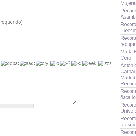
Mujeres
Recort
Asambl
requerido)
Recorte
Elecci
Recort
b
recuper
Marta 
Cero
Antoni
Carpar
Madrid,
Recort
Recort
fiscali
Recort
Univer
Recort
presen
Recort