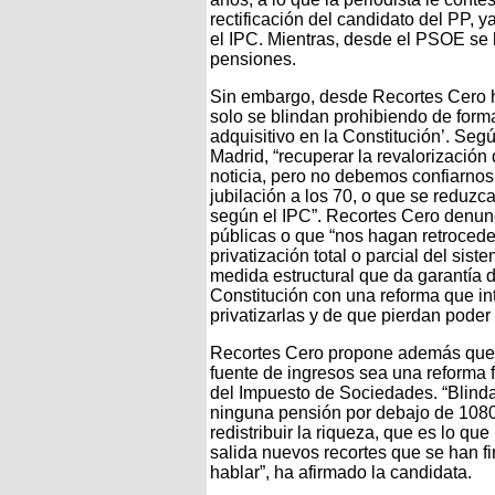
rectificación del candidato del PP, y
el IPC. Mientras, desde el PSOE se
pensiones.
Sin embargo, desde Recortes Cero h
solo se blindan prohibiendo de forma 
adquisitivo en la Constitución’. Se
Madrid, “recuperar la revalorizació
noticia, pero no debemos confiarnos
jubilación a los 70, o que se reduzca
según el IPC”. Recortes Cero denun
públicas o que “nos hagan retroceder
privatización total o parcial del sis
medida estructural que da garantía de
Constitución con una reforma que int
privatizarlas y de que pierdan poder 
Recortes Cero propone además que l
fuente de ingresos sea una reforma
del Impuesto de Sociedades. “Blinda
ninguna pensión por debajo de 1080 
redistribuir la riqueza, que es lo q
salida nuevos recortes que se han f
hablar”, ha afirmado la candidata.