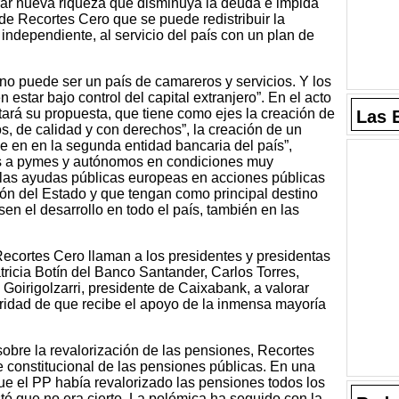
ar nueva riqueza que disminuya la deuda e impida
de Recortes Cero que se puede redistribuir la
 independiente, al servicio del país con un plan de
o puede ser un país de camareros y servicios. Y los
 estar bajo control del capital extranjero”. En el acto
tará su propuesta, que tiene como ejes la creación de
Las 
s, de calidad y con derechos”, la creación de un
e en en la segunda entidad bancaria del país”,
os a pymes y autónomos en condiciones muy
e las ayudas públicas europeas en acciones públicas
ón del Estado y que tengan como principal destino
sen el desarrollo en todo el país, también en las
ecortes Cero llaman a los presidentes y presidentas
tricia Botín del Banco Santander, Carlos Torres,
Goirigolzarri, presidente de Caixabank, a valorar
ridad de que recibe el apoyo de la inmensa mayoría
sobre la revalorización de las pensiones, Recortes
e constitucional de las pensiones públicas. En una
ue el PP había revalorizado las pensiones todos los
stó que no era cierto. La polémica ha seguido con la