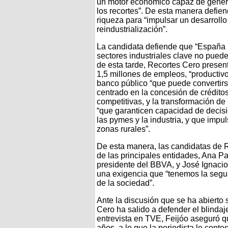
un motor económico capaz de gener
los recortes”. De esta manera defien
riqueza para “impulsar un desarrollo
reindustrialización”.
La candidata defiende que “España n
sectores industriales clave no pueden
de esta tarde, Recortes Cero presen
1,5 millones de empleos, “productivo
banco público “que puede convertirs
centrado en la concesión de crédit
competitivas, y la transformación d
“que garanticen capacidad de decisi
las pymes y la industria, y que impul
zonas rurales”.
De esta manera, las candidatas de R
de las principales entidades, Ana Pa
presidente del BBVA, y José Ignacio 
una exigencia que “tenemos la segu
de la sociedad”.
Ante la discusión que se ha abierto 
Cero ha salido a defender el blindaj
entrevista en TVE, Feijóo aseguró q
años, a lo que la periodista le conte