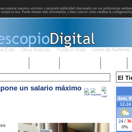
para mejorar nuestros servicios y mostrarle publicidad relacionada con sus preferencias mediante
 acepta su uso. Puede obtener más información, o bien conocer cómo cambiar la configuración
na Este
Otras Noticias
Punto D Vista
Lente de Aumento
Choniblog
MetroEste
Semana Santa
Sucesos
El T
opone un salario máximo
nes