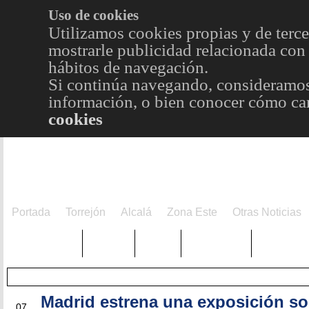
Uso de cookies
Utilizamos cookies propias y de terce
mostrarle publicidad relacionada con 
hábitos de navegación.
Si continúa navegando, consideramos
información, o bien conocer cómo cam
cookies
Portada
Torrejón
Alcalá
Zona Este
Otras Noticias
TRENDING
Púnica
Metro
Choniblog
MetroEst
Madrid estrena una exposición so
AGO
07