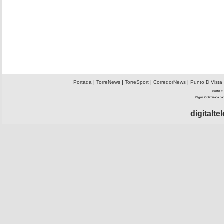
Portada
|
TorreNews
|
TorreSport
|
CorredorNews
|
Punto D Vista
©2010 El 
Página Optimizada par
digitalt