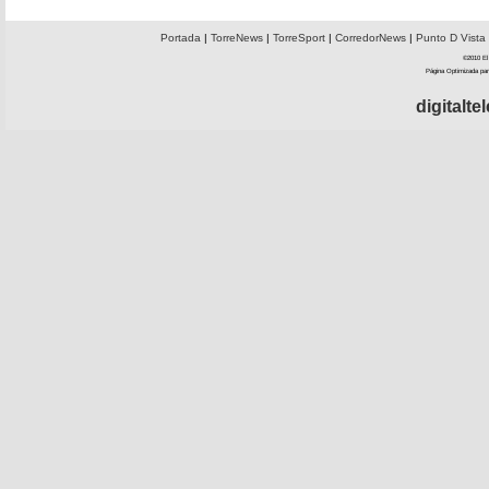
Portada
|
TorreNews
|
TorreSport
|
CorredorNews
|
Punto D Vista
©2010 El 
Página Optimizada par
digitalt