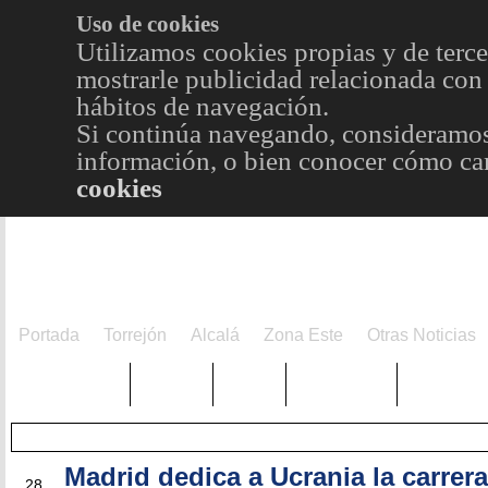
Uso de cookies
Utilizamos cookies propias y de terce
mostrarle publicidad relacionada con 
hábitos de navegación.
Si continúa navegando, consideramos
información, o bien conocer cómo cam
cookies
Portada
Torrejón
Alcalá
Zona Este
Otras Noticias
TRENDING
Púnica
Metro
Choniblog
MetroEst
Madrid dedica a Ucrania la carrera
MAR
28