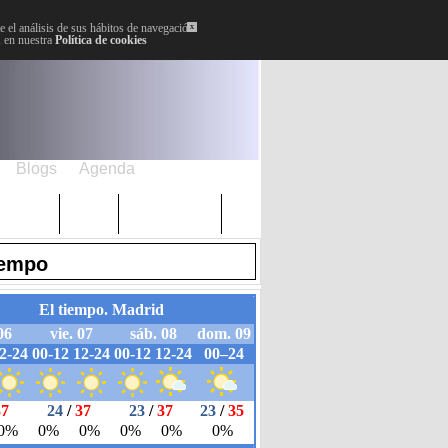
 el análisis de sus hábitos de navegación.
x
, en nuestra
Política de cookies
Blogs
Agenda
Plenos
Paro
Cervantes
iempo