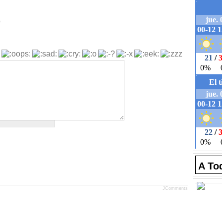
b
A To
JComments