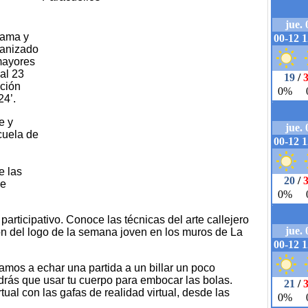
rama y
ganizado
mayores
al 23
cción
24’.
e y
cuela de
n
e las
de
 participativo. Conoce las técnicas del arte callejero
ión del logo de la semana joven en los muros de La
tamos a echar una partida a un billar un poco
ndrás que usar tu cuerpo para embocar las bolas.
al con las gafas de realidad virtual, desde las