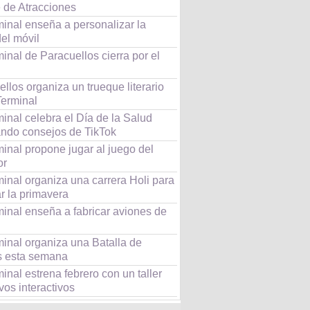
 de Atracciones
inal enseña a personalizar la
el móvil
inal de Paracuellos cierra por el
llos organiza un trueque literario
Terminal
inal celebra el Día de la Salud
ando consejos de TikTok
inal propone jugar al juego del
or
inal organiza una carrera Holi para
r la primavera
minal enseña a fabricar aviones de
minal organiza una Batalla de
s esta semana
inal estrena febrero con un taller
os interactivos