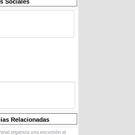
s Sociales
cias Relacionadas
minal organiza una excursión al