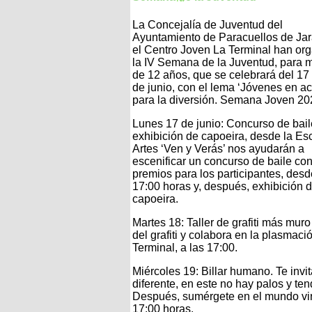
La Concejalía de Juventud del
Ayuntamiento de Paracuellos de Ja
el Centro Joven La Terminal han or
la IV Semana de la Juventud, para 
de 12 años, que se celebrará del 17 
de junio, con el lema ‘Jóvenes en a
para la diversión. Semana Joven 20
Lunes 17 de junio: Concurso de bail
exhibición de capoeira, desde la Es
Artes ‘Ven y Verás’ nos ayudarán a
escenificar un concurso de baile co
premios para los participantes, desd
17:00 horas y, después, exhibición 
capoeira.
Martes 18: Taller de grafiti más muro
del grafiti y colabora en la plasmac
Terminal, a las 17:00.
Miércoles 19: Billar humano. Te invi
diferente, en este no hay palos y te
Después, sumérgete en el mundo virtu
17:00 horas.