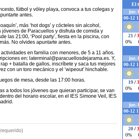
cesto, fútbol y vóley playa, convoca a tus colegas y
apuntarte antes.
oaquín’, más ‘hot dogs’ y cócteles sin alcohol,
 jóvenes de Paracuellos y disfruta de comida y
e las 21:00, ‘Pool party’, fiesta en la piscina, con
más. No olvides apuntarte antes.
, actividades en familia con menores, de 5 a 11 años.
cripciones en: laterminal@paracuellosdejarama.es. Y,
rap + batalla de gallos, inscríbete y saca tus mejores
vez con un toro mecánico y el ‘wipeout’ hinchable.
juegos de mesa, desde las 17:00 horas.
s a todos los jóvenes que quieran participar, se van
entro del horario escolar, en el IES Simone Veil, IES
adrid.
requerido)