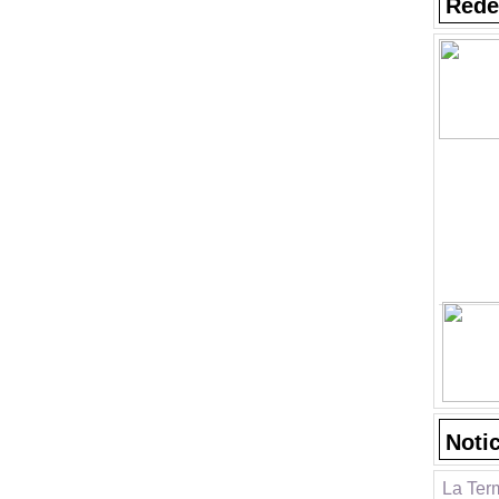
Rede
Noti
La Ter