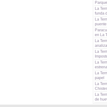
Parque
La Term
funda d
La Term
puente
Paracue
en La 
La Term
analiz
La Term
Impost
La Term
estrena
La Ter
papel
La Ter
Chiste
La Term
de huev