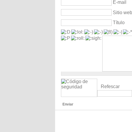
E-mail
Sitio we
Título
Refescar
Enviar