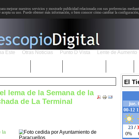
para mejorar nuestros servicios y mostrarle publicidad relacionada con sus preferencias mediante
 acepta su uso. Puede obtener más información, o bien conocer cómo cambiar la configuración
na Este
Otras Noticias
Punto D Vista
Lente de Aumento
Choniblog
MetroEste
Semana Santa
Sucesos
El T
 el lema de la Semana de la
chada de La Terminal
 la