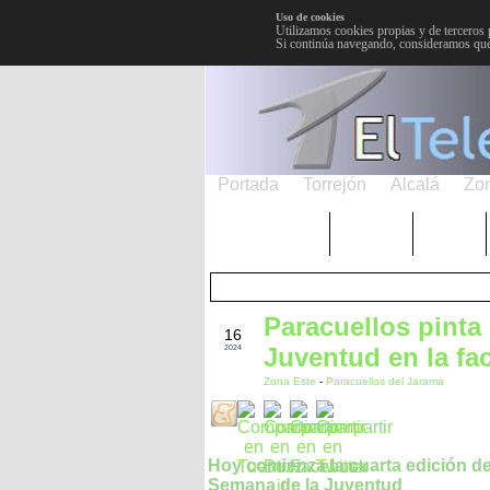
Uso de cookies
Utilizamos cookies propias y de terceros 
Si continúa navegando, consideramos que
Portada
Torrejón
Alcalá
Zo
TRENDING
Púnica
Metro
Paracuellos pinta
JUN
16
Juventud en la fa
2024
Zona Este
-
Paracuellos del Jarama
Hoy comienza la cuarta edición de
Semana de la Juventud