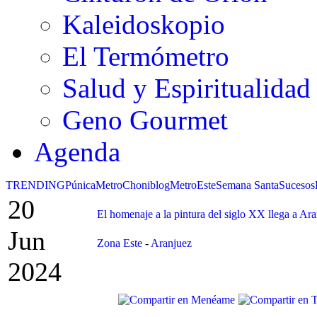
Kaleidoskopio
El Termómetro
Salud y Espiritualidad
Geno Gourmet
Agenda
TRENDING
Púnica
Metro
Choniblog
MetroEste
Semana Santa
Sucesos
20
El homenaje a la pintura del siglo XX llega a Ar
Jun
Zona Este
-
Aranjuez
2024