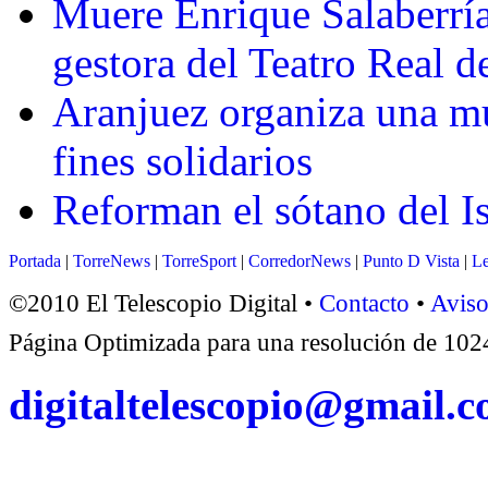
Muere Enrique Salaberría
gestora del Teatro Real d
Aranjuez organiza una mu
fines solidarios
Reforman el sótano del I
Portada
|
TorreNews
|
TorreSport
|
CorredorNews
|
Punto D Vista
|
Le
©2010 El Telescopio Digital •
Contacto
•
Aviso
Página Optimizada para una resolución de 1
digitaltelescopio@gmail.