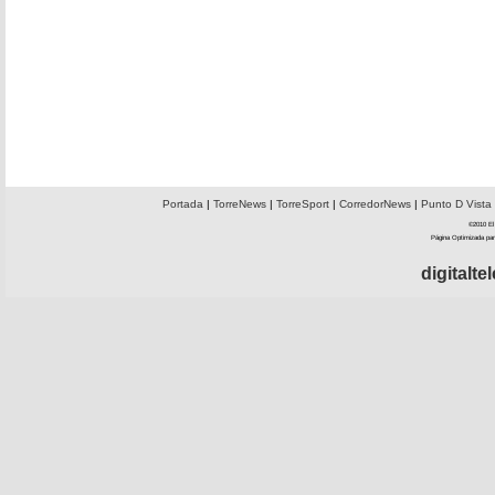
Portada
|
TorreNews
|
TorreSport
|
CorredorNews
|
Punto D Vista
©2010 El 
Página Optimizada par
digitalt