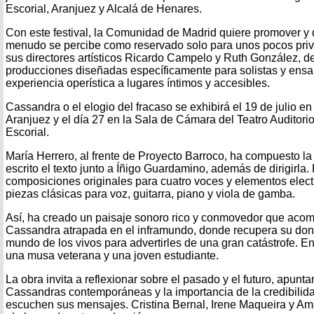
Escorial, Aranjuez y Alcalá de Henares.
Con este festival, la Comunidad de Madrid quiere promover y d
menudo se percibe como reservado solo para unos pocos priv
sus directores artísticos Ricardo Campelo y Ruth González, d
producciones diseñadas específicamente para solistas y ensa
experiencia operística a lugares íntimos y accesibles.
Cassandra o el elogio del fracaso se exhibirá el 19 de julio en 
Aranjuez y el día 27 en la Sala de Cámara del Teatro Auditor
Escorial.
María Herrero, al frente de Proyecto Barroco, ha compuesto la
escrito el texto junto a Íñigo Guardamino, además de dirigirla. 
composiciones originales para cuatro voces y elementos elec
piezas clásicas para voz, guitarra, piano y viola de gamba.
Así, ha creado un paisaje sonoro rico y conmovedor que acomp
Cassandra atrapada en el inframundo, donde recupera su don p
mundo de los vivos para advertirles de una gran catástrofe. 
una musa veterana y una joven estudiante.
La obra invita a reflexionar sobre el pasado y el futuro, apunt
Cassandras contemporáneas y la importancia de la credibilida
escuchen sus mensajes. Cristina Bernal, Irene Maqueira y 