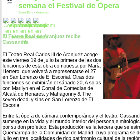
semana el Festival de Ópera
2024
Zona Este
-
Aranjuez
El Teatro Real de Aranjuez recibe
Cassandra
El Teatro Real Carlos III de Aranjuez acoge
este viernes 19 de julio la primera de las dos
funciones de esta obra compuesta por María
Herrero, que volverá a representarse el 27
en San Lorenzo de El Escorial. Otras dos
funciones se exhibirán el sábado 20, A solas
con Marilyn en el Corral de Comedias de
Alcalá de Henares, y Mahagonny & The
seven deadl y sins en San Lorenzo de El
Escorial
Entre la ópera de cámara contemporánea y el teatro, Cassandra
sumerge en la vida y el mundo interior del personaje mitológ
por su don profético. Esta producción es la tercera que se est
Quemarropa de la Comunidad de Madrid, cuyo programa se des
julio en tres localidades de rico patrimonio cultural de la regi