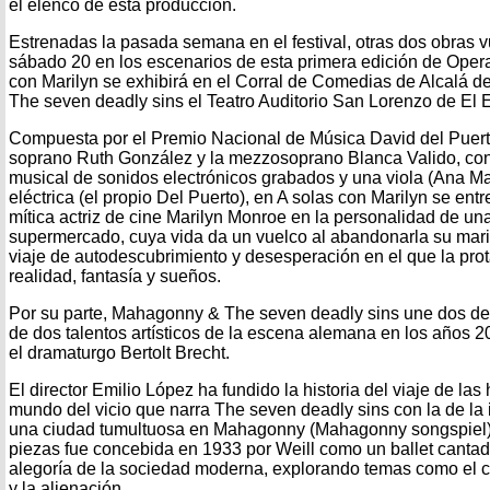
el elenco de esta producción.
Estrenadas la pasada semana en el festival, otras dos obras v
sábado 20 en los escenarios de esta primera edición de Oper
con Marilyn se exhibirá en el Corral de Comedias de Alcalá
The seven deadly sins el Teatro Auditorio San Lorenzo de El E
Compuesta por el Premio Nacional de Música David del Puerto
soprano Ruth González y la mezzosoprano Blanca Valido, c
musical de sonidos electrónicos grabados y una viola (Ana Mar
eléctrica (el propio Del Puerto), en A solas con Marilyn se ent
mítica actriz de cine Marilyn Monroe en la personalidad de un
supermercado, cuya vida da un vuelco al abandonarla su mar
viaje de autodescubrimiento y desesperación en el que la pro
realidad, fantasía y sueños.
Por su parte, Mahagonny & The seven deadly sins une dos de
de dos talentos artísticos de la escena alemana en los años 20
el dramaturgo Bertolt Brecht.
El director Emilio López ha fundido la historia del viaje de la
mundo del vicio que narra The seven deadly sins con la de la 
una ciudad tumultuosa en Mahagonny (Mahagonny songspiel).
piezas fue concebida en 1933 por Weill como un ballet canta
alegoría de la sociedad moderna, explorando temas como el
y la alienación.