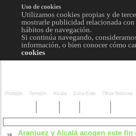
Uso de cookies
Utilizamos cookies propias y de terce
mostrarle publicidad relacionada con 
hábitos de navegación.
Si continúa navegando, consideramos
información, o bien conocer cómo cam
cookies
Portada
Torrejón
Alcalá
Zona Este
Otras Noticias
TRENDING
Púnica
Metro
Choniblog
MetroEst
Aranjuez y Alcalá acogen este fin
JUL
18