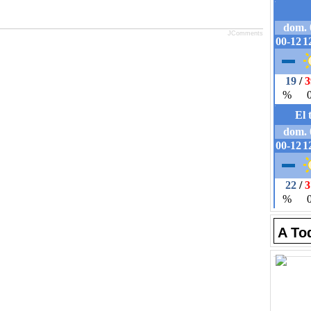
JComments
A To