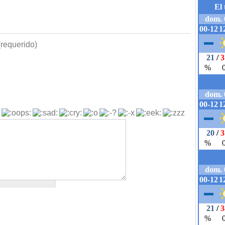
requerido)
b