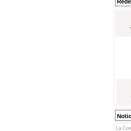
Rede
Noti
La Com