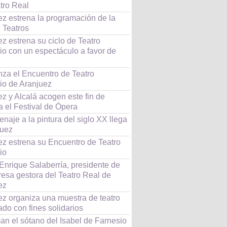
tro Real
ez estrena la programación de la
 Teatros
z estrena su ciclo de Teatro
io con un espectáculo a favor de
za el Encuentro de Teatro
io de Aranjuez
z y Alcalá acogen este fin de
 el Festival de Ópera
naje a la pintura del siglo XX llega
juez
ez estrena su Encuentro de Teatro
io
Enrique Salaberría, presidente de
resa gestora del Teatro Real de
ez
ez organiza una muestra de teatro
ado con fines solidarios
an el sótano del Isabel de Farnesio