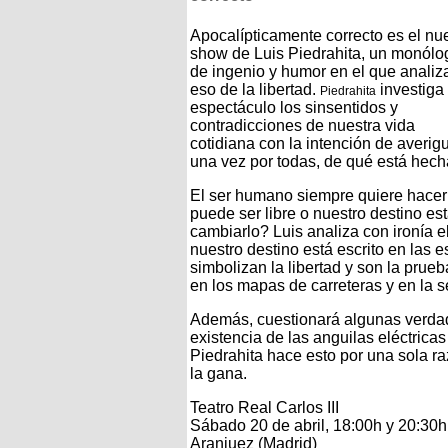
Apocalípticamente correcto es el nu
show de Luis Piedrahita, un monólo
de ingenio y humor en el que analiz
eso de la libertad.
investiga
Piedrahita
espectáculo los sinsentidos y
contradicciones de nuestra vida
cotidiana con la intención de averigu
una vez por todas, de qué está hecha 
El ser humano siempre quiere hacer 
puede ser libre o nuestro destino e
cambiarlo? Luis analiza con ironía 
nuestro destino está escrito en las 
simbolizan la libertad y son la prueb
en los mapas de carreteras y en la s
Además, cuestionará algunas verda
existencia de las anguilas eléctrica
Piedrahita hace esto por una sola ra
la gana.
Teatro Real Carlos III
Sábado 20 de abril, 18:00h y 20:30h
Aranjuez (Madrid)