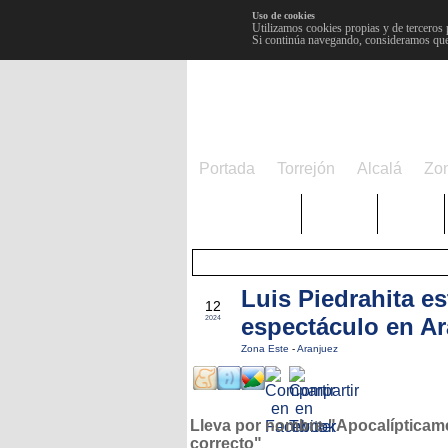
Uso de cookies
Utilizamos cookies propias y de terceros 
Si continúa navegando, consideramos que
Portada
Torrejón
Alcalá
Zo
TRENDING
Púnica
Metro
Luis Piedrahita e
MAR
12
espectáculo en Ar
2024
Zona Este
-
Aranjuez
Lleva por nombre "Apocalípticam
correcto"