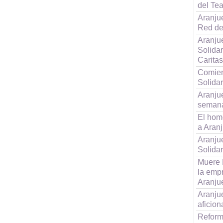
del Tea
Aranju
Red de
Aranjue
Solidar
Caritas
Comien
Solidar
Aranjue
semana
El home
a Aran
Aranju
Solidar
Muere 
la emp
Aranju
Aranju
aficion
Reform