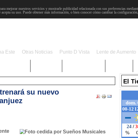
para mejorar nuestros servicios y mostrarle publicidad relacionada con sus preferencias mediante
 acepta su uso. Puede obtener más información, o bien conocer cómo cambiar la configuración
na Este
Otras Noticias
Punto D Vista
Lente de Aumento
Choniblog
MetroEste
Semana Santa
Sucesos
El T
strenará su nuevo
anjuez
ente