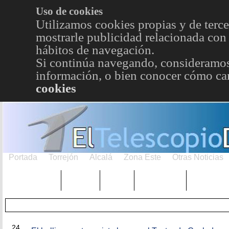
Uso de cookies
Utilizamos cookies propias y de terce
mostrarle publicidad relacionada con 
hábitos de navegación.
Si continúa navegando, consideramos
información, o bien conocer cómo cam
cookies
Portada
Torrejón
Alcalá
Zona Este
Otras Noticias
TRENDING
Púnica
Metro
Choniblog
MetroEst
ABR
24