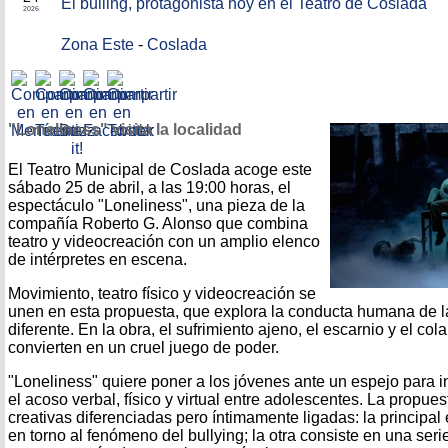
El bulling, protagonista hoy en el Teatro de Coslada
2026
Zona Este
-
Coslada
"Loneliness" visita la localidad
El Teatro Municipal de Coslada acoge este
sábado 25 de abril, a las 19:00 horas, el
espectáculo "Loneliness", una pieza de la
compañía Roberto G. Alonso que combina
teatro y videocreación con un amplio elenco
de intérpretes en escena.
Movimiento, teatro físico y videocreación se
unen en esta propuesta, que explora la conducta humana de l
diferente. En la obra, el sufrimiento ajeno, el escarnio y el co
convierten en un cruel juego de poder.
"Loneliness" quiere poner a los jóvenes ante un espejo para in
el acoso verbal, físico y virtual entre adolescentes. La propue
creativas diferenciadas pero íntimamente ligadas: la principal 
en torno al fenómeno del bullying; la otra consiste en una ser