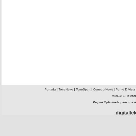
Portada
|
TorreNews
|
TorreSport
|
CorredorNews
|
Punto D Vista
©2010 El Telesco
Página Optimizada para una 
digitalt