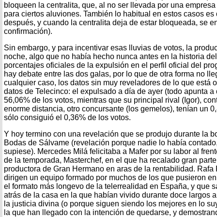
bloqueen la centralita, que, al no ser llevada por una empresa
para ciertos aluviones. También lo habitual en estos casos es
después, y cuando la centralita deja de estar bloqueada, se e
confirmación).
Sin embargo, y para incentivar esas lluvias de votos, la produc
noche, algo que no había hecho nunca antes en la historia del 
porcentajes oficiales de la expulsión en el perfil oficial del p
hay debate entre las dos galas, por lo que de otra forma no lle
cualquier caso, los datos sin muy reveladores de lo que está 
datos de Telecinco: el expulsado a día de ayer (todo apunta a
56,06% de los votos, mientras que su principal rival (Igor), co
enorme distancia, otro concursante (los gemelos), tenían un 
sólo consiguió el 0,36% de los votos.
Y hoy termino con una revelación que se produjo durante la 
Bodas de Sálvame (revelación porque nadie lo había contado
supiese). Mercedes Milá felicitaba a Mafer por su labor al fre
de la temporada, Masterchef, en el que ha recalado gran parte
productora de Gran Hermano en aras de la rentabilidad. Rafa 
dirigen un equipo formado por muchos de los que pusieron e
el formato más longevo de la telerrealidad en España, y que sa
atrás de la casa en la que habían vivido durante doce largos 
la justicia divina (o porque siguen siendo los mejores en lo suy
la que han llegado con la intención de quedarse, y demostra