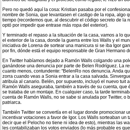
Pero no quedó aquí la cosa: Kristian pasaba por el confesionari
nombre de Sonia, que levantasen el castigo de la ropa, algo 
tiempo (recordemos que, al descubrir el código secreto de la 
optó por impedir que entrase más ropa del exterior).
Y terminado el repaso a la situación de la casa, vamos a lo 
el exterior de la casa, donde la guerra entre los Walls y el mu
iniciativa de Lorena de sortear una manicura si se iba Igor g
por fin, dónde está el equipo responsable de Gran Hermano d
En Twitter habíamos dejado a Ramón Walls colgando una polé
ganándose una denuncia por parte de Belen Rodríguez. La resp
cuanto menos, contundente: “BelenRo nos denuncia. Anda que
zorra cuando veas a Sonia entrar a la casa salvada. Sinvergue
atribuía al canario. Belén, por supuesto, incluyó el nuevo tuit 
Ramón Walls aseguraba, también a través de su cuenta, que él
se trataba de un montaje. En cualquier caso, la tarde terminab
cuenta de Ramón Walls, no se sabe si anulada por Twitter, o b
patriarca.
También Twitter se convertía en el lugar donde promocionar u
incentivar votaciones a favor de Igor. Los Walls sorteaban un t
decir que el Pelocho no tiene ni idea de esto), mientras las w
les contabilizaban los votos enviados (lo más probable es que 