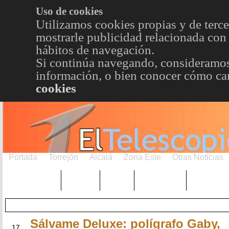
Uso de cookies
Utilizamos cookies propias y de terce
mostrarle publicidad relacionada con 
hábitos de navegación.
Si continúa navegando, consideramos
información, o bien conocer cómo cam
cookies
Portada
Torrejón
Alcalá
Zona Este
Otras Noticias
TRENDING
Púnica
Metro
Choniblog
MetroEst
Sálvame Deluxe: polígrafo Gaby,
AGO
17