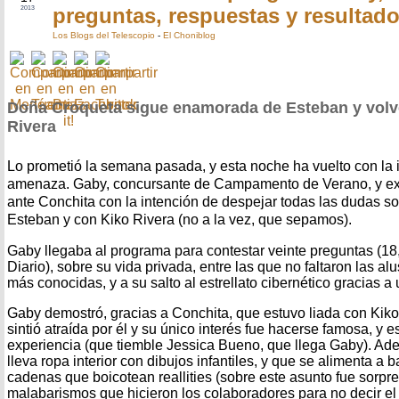
preguntas, respuestas y resultad
2013
Los Blogs del Telescopio
-
El Choniblog
Doña Croqueta sigue enamorada de Esteban y volver
Rivera
Lo prometió la semana pasada, y esta noche ha vuelto con la 
amenaza. Gaby, concursante de Campamento de Verano, y exp
ante Conchita con la intención de despejar todas las dudas so
Esteban y con Kiko Rivera (no a la vez, que sepamos).
Gaby llegaba al programa para contestar veinte preguntas (18
Diario), sobre su vida privada, entre las que no faltaron las a
más conocidas, y a su salto al estrellato cibernético gracias a
Gaby demostró, gracias a Conchita, que estuvo liada con Kiko
sintió atraída por él y su único interés fue hacerse famosa, y es
experiencia (que tiemble Jessica Bueno, que llega Gaby). Ad
lleva ropa interior con dibujos infantiles, y que se alimenta a
cadenas que boicotean reallities (sobre este asunto fue sorpr
malabarismos que hicieron los colaboradores para no decir e