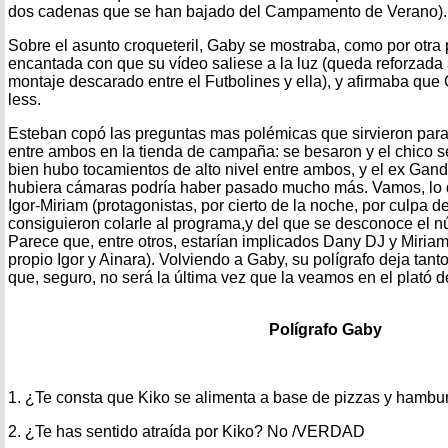
dos cadenas que se han bajado del Campamento de Verano).
Sobre el asunto croqueteril, Gaby se mostraba, como por otra 
encantada con que su vídeo saliese a la luz (queda reforzada a
montaje descarado entre el Futbolines y ella), y afirmaba que
less.
Esteban copó las preguntas mas polémicas que sirvieron para 
entre ambos en la tienda de campaña: se besaron y el chico se
bien hubo tocamientos de alto nivel entre ambos, y el ex Gandi
hubiera cámaras podría haber pasado mucho más. Vamos, lo 
Igor-Miriam (protagonistas, por cierto de la noche, por culpa 
consiguieron colarle al programa,y del que se desconoce el nú
Parece que, entre otros, estarían implicados Dany DJ y Miriam,
propio Igor y Ainara). Volviendo a Gaby, su polígrafo deja tan
que, seguro, no será la última vez que la veamos en el plató d
Polígrafo Gaby
1. ¿Te consta que Kiko se alimenta a base de pizzas y ham
2. ¿Te has sentido atraída por Kiko? No /VERDAD