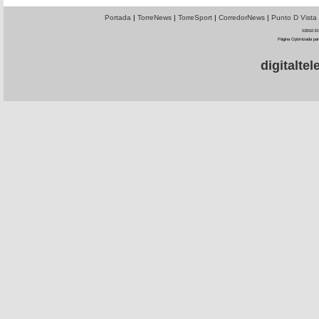
Portada
|
TorreNews
|
TorreSport
|
CorredorNews
|
Punto D Vista
©2010 El 
Página Optimizada par
digitalt