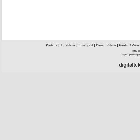
Portada
|
TorreNews
|
TorreSport
|
CorredorNews
|
Punto D Vista
©2010 El 
Página Optimizada par
digitalt