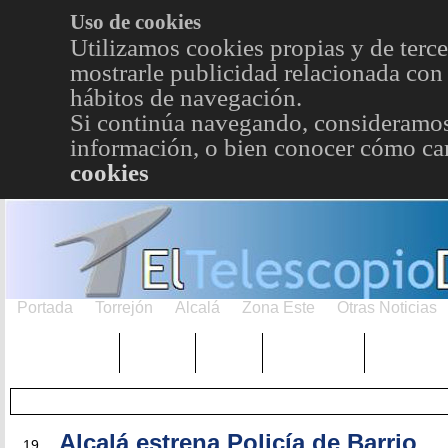
Uso de cookies
Utilizamos cookies propias y de terce
mostrarle publicidad relacionada con 
hábitos de navegación.
Si continúa navegando, consideramos
información, o bien conocer cómo cam
cookies
Portada
Torrejón
Alcalá
Zona Este
Otras Noticias
TRENDING
Púnica
Metro
Choniblog
MetroEst
SEP
Alcalá estrena Policía de Barrio
19