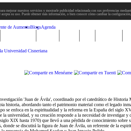
para mejorar nuestros servicios y mostrarle publicidad relacionada con sus preferencias mediante
 acepta su uso. Puede obtener más información, o bien conocer cómo cambiar la configuración
ente de Aumento
Blogs
Agenda
Semana Santa
Sucesos
Plenos
Paro
Cervantes
la Universidad Cisneriana
estigación 'Juan de Ávila', coordinado por el catedrático de Historia
pia historia, abordando tanto el patrimonio material como el legado inma
po se enfoca en la espiritualidad y la reforma en la España del siglo 
de la universidad, y su creación responde a la necesidad de investigar y 
(siglo XIX hasta 1970) que llevó a una pérdida de conocimiento sobre su
, donde se discutirá la figura de Juan de Ávila, un referente de la espir
 la presencia de Mohamed Saadan y Juan Ignacio Pulido.