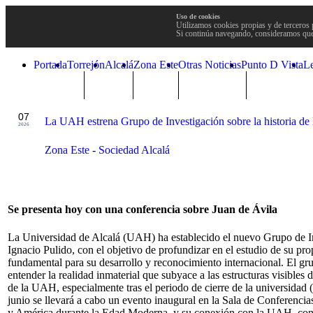
Uso de cookies
Utilizamos cookies propias y de terceros 
Si continúa navegando, consideramos que
Portada
Torrejón
Alcalá
Zona Este
Otras Noticias
Punto D Vista
L
TRENDING
Púnica
Metro
Choniblog
MetroEste
JUL
07
La UAH estrena Grupo de Investigación sobre la historia de 
2026
Zona Este
-
Sociedad Alcalá
Se presenta hoy con una conferencia sobre Juan de Ávila
La Universidad de Alcalá (UAH) ha establecido el nuevo Grupo de Inv
Ignacio Pulido, con el objetivo de profundizar en el estudio de su pro
fundamental para su desarrollo y reconocimiento internacional. El gru
entender la realidad inmaterial que subyace a las estructuras visibles 
de la UAH, especialmente tras el periodo de cierre de la universidad 
junio se llevará a cabo un evento inaugural en la Sala de Conferencias
y América durante la Edad Moderna, y su conexión con la UAH, con