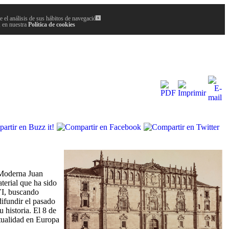
 el análisis de sus hábitos de navegación.
x
, en nuestra
Política de cookies
 Moderna Juan
terial que ha sido
XVI, buscando
difundir el pasado
 historia. El 8 de
itualidad en Europa