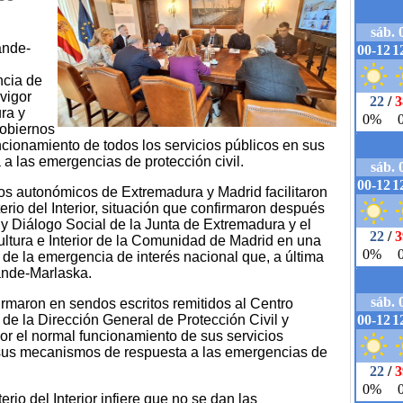
ande-
ncia de
vigor
ra y
gobiernos
ncionamiento de todos los servicios públicos en sus
a a las emergencias de protección civil.
nos autonómicos de Extremadura y Madrid facilitaron
terio del Interior, situación que confirmaron después
r y Diálogo Social de la Junta de Extremadura y el
ltura e Interior de la Comunidad de Madrid en una
de la emergencia de interés nacional que, a última
ande-Marlaska.
maron en sendos escritos remitidos al Centro
 la Dirección General de Protección Civil y
ior el normal funcionamiento de sus servicios
e sus mecanismos de respuesta a las emergencias de
erio del Interior infiere que no se dan las