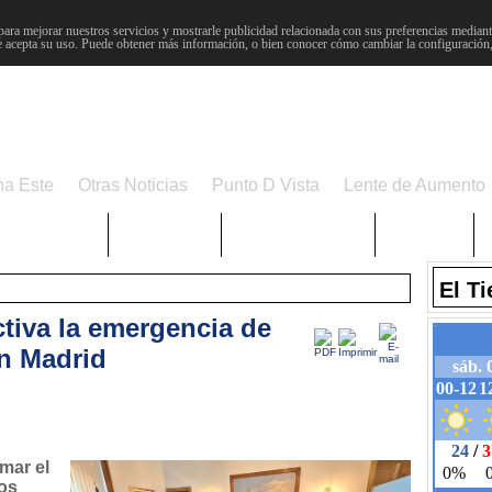
para mejorar nuestros servicios y mostrarle publicidad relacionada con sus preferencias mediante
 acepta su uso. Puede obtener más información, o bien conocer cómo cambiar la configuración
na Este
Otras Noticias
Punto D Vista
Lente de Aumento
Choniblog
MetroEste
Semana Santa
Sucesos
El T
tiva la emergencia de
en Madrid
mar el
os