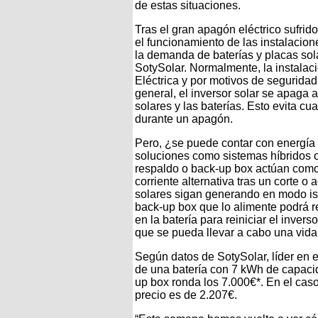
de estas situaciones.
Tras el gran apagón eléctrico sufri
el funcionamiento de las instalacio
la demanda de baterías y placas sola
SotySolar. Normalmente, la instalac
Eléctrica y por motivos de seguridad
general, el inversor solar se apaga
solares y las baterías. Esto evita cu
durante un apagón.
Pero, ¿se puede contar con energía s
soluciones como sistemas híbridos o
respaldo o back-up box actúan como
corriente alternativa tras un corte o
solares sigan generando en modo isla
back-up box que lo alimente podrá re
en la batería para reiniciar el invers
que se pueda llevar a cabo una vid
Según datos de SotySolar, líder en el
de una batería con 7 kWh de capaci
up box ronda los 7.000€*. En el caso
precio es de 2.207€.