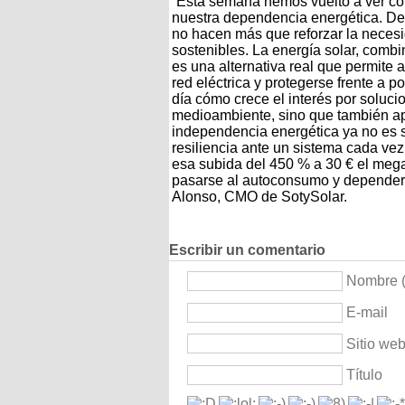
“Esta semana hemos vuelto a ver c
nuestra dependencia energética. De
no hacen más que reforzar la nece
sostenibles. La energía solar, com
es una alternativa real que permite
red eléctrica y protegerse frente a
día cómo crece el interés por soluc
medioambiente, sino que también apor
independencia energética ya no es s
resiliencia ante un sistema cada v
esa subida del 450 % a 30 € el meg
pasarse al autoconsumo y depender 
Alonso, CMO de SotySolar.
Escribir un comentario
Nombre (
E-mail
Sitio we
Título