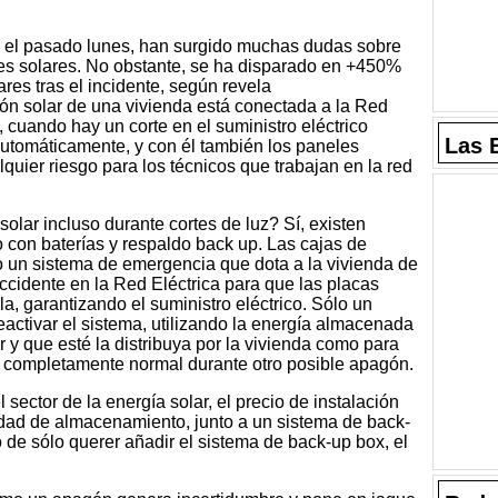
do el pasado lunes, han surgido muchas dudas sobre
nes solares. No obstante, se ha disparado en +450%
res tras el incidente, según revela
ión solar de una vivienda está conectada a la Red
, cuando hay un corte en el suministro eléctrico
Las 
 automáticamente, y con él también los paneles
alquier riesgo para los técnicos que trabajan en la red
olar incluso durante cortes de luz? Sí, existen
 con baterías y respaldo back up. Las cajas de
 un sistema de emergencia que dota a la vivienda de
 accidente en la Red Eléctrica para que las placas
, garantizando el suministro eléctrico. Sólo un
activar el sistema, utilizando la energía almacenada
or y que esté la distribuya por la vivienda como para
a completamente normal durante otro posible apagón.
 sector de la energía solar, el precio de instalación
dad de almacenamiento, junto a un sistema de back-
 de sólo querer añadir el sistema de back-up box, el