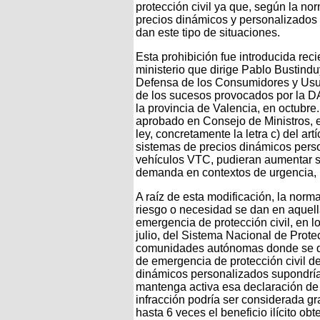
protección civil ya que, según la n
precios dinámicos y personalizados 
dan este tipo de situaciones.
Esta prohibición fue introducida rec
ministerio que dirige Pablo Bustind
Defensa de los Consumidores y Usuari
de los sucesos provocados por la D
la provincia de Valencia, en octubre
aprobado en Consejo de Ministros, el
ley, concretamente la letra c) del ar
sistemas de precios dinámicos perso
vehículos VTC, pudieran aumentar 
demanda en contextos de urgencia, 
A raíz de esta modificación, la norm
riesgo o necesidad se dan en aquell
emergencia de protección civil, en l
julio, del Sistema Nacional de Prote
comunidades autónomas donde se dec
de emergencia de protección civil d
dinámicos personalizados supondría
mantenga activa esa declaración de
infracción podría ser considerada g
hasta 6 veces el beneficio ilícito 