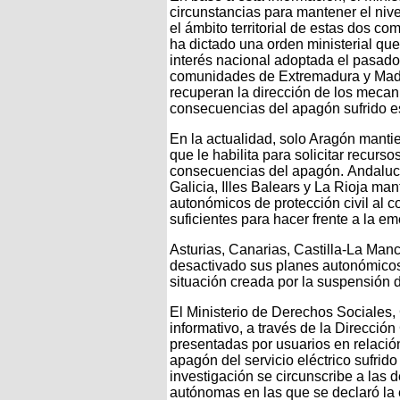
circunstancias para mantener el nive
el ámbito territorial de estas dos 
ha dictado una orden ministerial que
interés nacional adoptada el pasado 2
comunidades de Extremadura y Madri
recuperan la dirección de los mecan
consecuencias del apagón sufrido e
En la actualidad, solo Aragón mantien
que le habilita para solicitar recurs
consecuencias del apagón. Andalucí
Galicia, Illes Balears y La Rioja ma
autonómicos de protección civil al 
suficientes para hacer frente a la e
Asturias, Canarias, Castilla-La Man
desactivado sus planes autonómicos 
situación creada por la suspensión d
El Ministerio de Derechos Sociales
informativo, a través de la Direcci
presentadas por usuarios en relació
apagón del servicio eléctrico sufrido
investigación se circunscribe a la
autónomas en las que se declaró la 