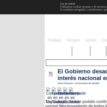
Uso de cookies
Utilizamos cookies propias y de terceros 
Si continúa navegando, consideramos que
Portada
Torrejón
Alcalá
Zo
TRENDING
Púnica
Metro
El Gobierno desac
MAY
01
interés nacional 
2025
Otras Noticias
-
Comunidad de Madrid
Según explican han podido confir
normal funcionamiento de todos l