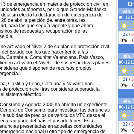
l 3 de emergencia en materia de protección civil en
comunidades autónomas, por lo que Grande-Marlaska
 deja sin efecto la declaración de emergencia de
8 de abril a petición de, entre otras, las
d, para las que seguía vigente y que ahora
ismos de respuesta y recuperación de las
se día.
e activado el Nivel 2 de su plan de protección civil,
os del Estado con los que hacer frente a las
a, Cantabria, Comunitat Valenciana, País Vasco,
ntienen activado el Nivel 1 de sus respectivos planes
considerar que disponen de recursos propios
mergencia.
cha, Castilla y León, Cataluña y Navarra han
de protección civil tras considerar superada la
el sistema eléctrico.
, Consumo y Agenda 2030 ha abierto un expediente
ón General de Consumo, para investigar las denuncias
n a subidas de precios de vehículos VTC desde el
 en gran parte del país el pasado lunes. Esta
s denuncias presentadas en aquellas comunidades
emergencia nacional u otro tipo de emergencia de