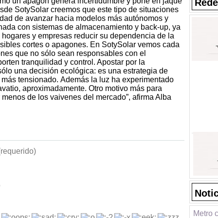
ómo un apagón genera incertidumbre y pone en jaque
Rede
sde SotySolar creemos que este tipo de situaciones
sidad de avanzar hacia modelos más autónomos y
binada con sistemas de almacenamiento y back-up, ya
 a hogares y empresas reducir su dependencia de la
 posibles cortes o apagones. En SotySolar vemos cada
iones que no sólo sean responsables con el
ten tranquilidad y control. Apostar por la
ólo una decisión ecológica: es una estrategia de
ez más tensionado. Además la luz ha experimentado
avatio, aproximadamente. Otro motivo más para
menos de los vaivenes del mercado”, afirma Alba
requerido)
b
Noti
Metro c