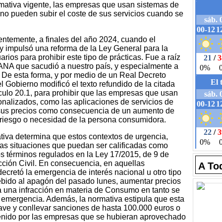
ormativa vigente, las empresas que usan sistemas de
no pueden subir el coste de sus servicios cuando se
ientemente, a finales del año 2024, cuando el
uy impulsó una reforma de la Ley General para la
os para prohibir este tipo de prácticas. Fue a raíz
ANA que sacudió a nuestro país, y especialmente a
. De esta forma, y por medio de un Real Decreto
 Gobierno modificó el texto refundido de la citada
tículo 20.1, para prohibir que las empresas que usan
nalizados, como las aplicaciones de servicios de
sus precios como consecuencia de un aumento de
riesgo o necesidad de la persona consumidora.
ativa determina que estos contextos de urgencia,
as situaciones que puedan ser calificadas como
os términos regulados en la Ley 17/2015, de 9 de
cción Civil. En consecuencia, en aquellas
A To
retó la emergencia de interés nacional u otro tipo
ebido al apagón del pasado lunes, aumentar precios
 una infracción en materia de Consumo en tanto se
 emergencia. Además, la normativa estipula que esta
rave y conllevar sanciones de hasta 100.000 euros o
obtenido por las empresas que se hubieran aprovechado