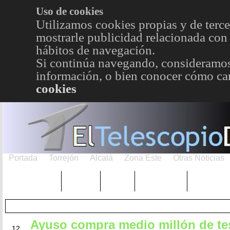
Uso de cookies
Utilizamos cookies propias y de terce
mostrarle publicidad relacionada con 
hábitos de navegación.
Si continúa navegando, consideramos
información, o bien conocer cómo cam
cookies
Portada
Torrejón
Alcalá
Zona Este
Otras Noticias
TRENDING
Púnica
Metro
Choniblog
MetroEst
Ayuso compra medio millón de te
ENE
12