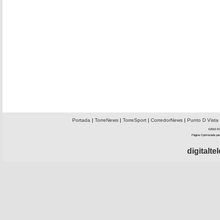
Portada
|
TorreNews
|
TorreSport
|
CorredorNews
|
Punto D Vista
©2010 El 
Página Optimizada par
digitalt