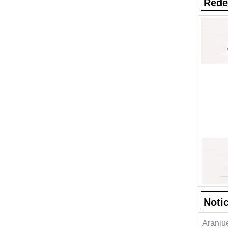
Rede
Noti
Aranjue