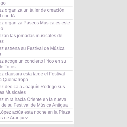
ego
z organiza un taller de creación
l con IA
ez organiza Paseos Musicales este
go
zan las jornadas musicales de
ez
ez estrena su Festival de Música
a
z acoge un concierto lírico en su
de Toros
z clausura esta tarde el Festival
a Quemarropa
ez dedica a Joaquín Rodrigo sus
as Musicales
ez mira hacia Oriente en la nueva
 de su Festival de Música Antigua
López actúa esta noche en la Plaza
os de Aranjuez