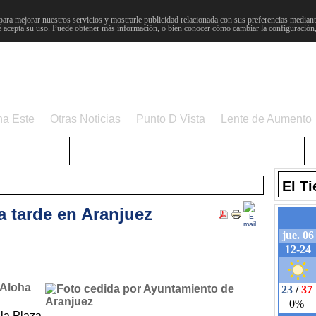
para mejorar nuestros servicios y mostrarle publicidad relacionada con sus preferencias mediante
 acepta su uso. Puede obtener más información, o bien conocer cómo cambiar la configuración
na Este
Otras Noticias
Punto D Vista
Lente de Aumento
Choniblog
MetroEste
Semana Santa
Sucesos
El T
a tarde en Aranjuez
 Aloha
 la Plaza