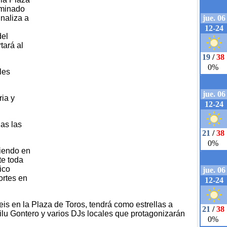
ominado
naliza a
del
tará al
les
ria y
das las
niendo en
te toda
ico
ortes en
eis en la Plaza de Toros, tendrá como estrellas a
lu Gontero y varios DJs locales que protagonizarán