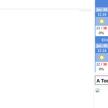
JComments
A To