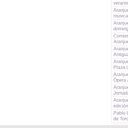
verani
Aranjue
musica
Aranju
domin
Comien
Aranju
Aranju
Antigu
Aranjue
Plaza 
Aranjue
Ópera 
Aranju
Jornad
Aranju
edición
Pablo 
de Tor