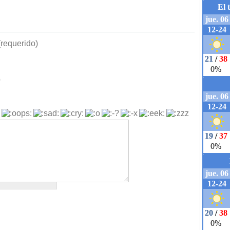
requerido)
b