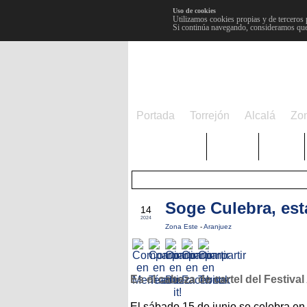
Uso de cookies
Utilizamos cookies propias y de terceros 
Si continúa navegando, consideramos que
Portada
Torrejón
Alcalá
Zo
TRENDING
Púnica
Metro
JUN
Soge Culebra, est
14
2024
Zona Este
-
Aranjuez
Es el cabeza de cartel del Festival
El sábado 15 de junio se celebra en