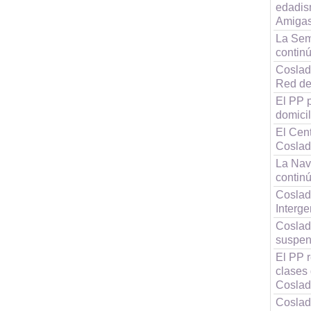
edadis
Amigas
La Sem
continú
Coslada
Red de
El PP p
domici
El Cen
Coslad
La Nav
contin
Coslad
Interg
Coslad
suspen
El PP r
clases
Cosla
Coslad