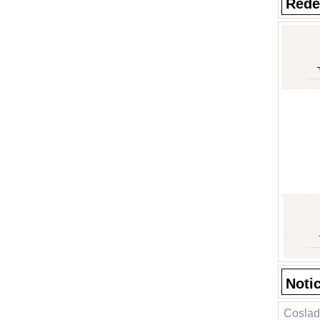
Rede
Noti
Coslad