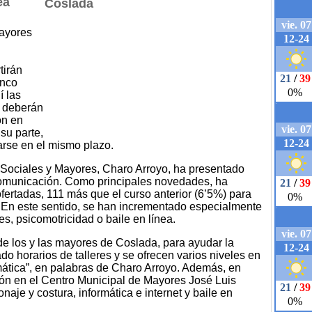
ea
ayores
tirán
inco
í las
s deberán
ón en
 su parte,
zarse en el mismo plazo.
 Sociales y Mayores, Charo Arroyo, ha presentado
comunicación. Como principales novedades, ha
fertadas, 111 más que el curso anterior (6’5%) para
. En este sentido, se han incrementado especialmente
es, psicomotricidad o baile en línea.
e los y las mayores de Coslada, para ayudar la
ado horarios de talleres y se ofrecen varios niveles en
mática”, en palabras de Charo Arroyo. Además, en
ción en el Centro Municipal de Mayores José Luis
aje y costura, informática e internet y baile en