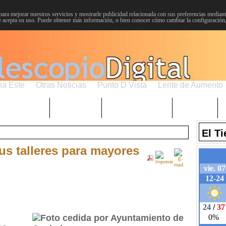
para mejorar nuestros servicios y mostrarle publicidad relacionada con sus preferencias mediante
 acepta su uso. Puede obtener más información, o bien conocer cómo cambiar la configuración
na Este
Otras Noticias
Punto D Vista
Lente de Aumento
Choniblog
MetroEste
Semana Santa
Sucesos
El T
us talleres para mayores