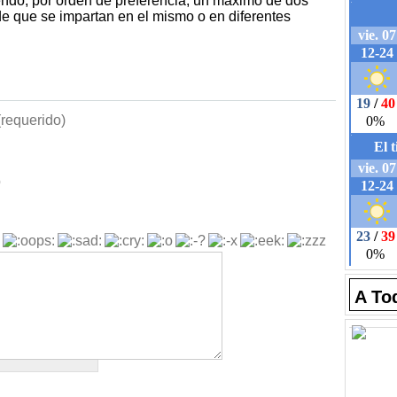
yendo, por orden de preferencia, un máximo de dos
de que se impartan en el mismo o en diferentes
requerido)
b
A To