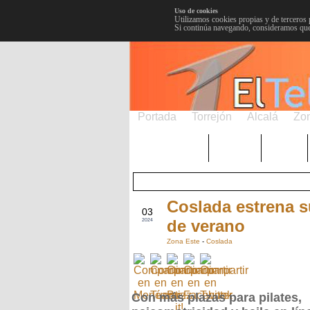
Uso de cookies
Utilizamos cookies propias y de terceros 
Si continúa navegando, consideramos que
Portada
Torrejón
Alcalá
Zo
TRENDING
Púnica
Metro
Coslada estrena s
JUN
03
de verano
2024
Zona Este
-
Coslada
Con más plazas para pilates,