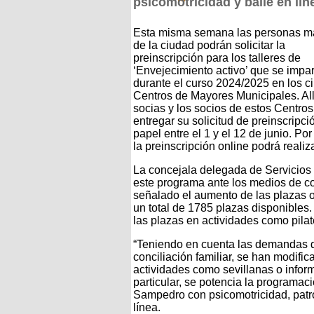
psicomotricidad y baile en lín
Esta misma semana las personas m
de la ciudad podrán solicitar la
preinscripción para los talleres de
‘Envejecimiento activo’ que se impar
durante el curso 2024/2025 en los c
Centros de Mayores Municipales. All
socias y los socios de estos Centro
entregar su solicitud de preinscripci
papel entre el 1 y el 12 de junio. Por
la preinscripción online podrá reali
La concejala delegada de Servicios
este programa ante los medios de 
señalado el aumento de las plazas o
un total de 1785 plazas disponibles
las plazas en actividades como pilat
“Teniendo en cuenta las demandas d
conciliación familiar, se han modific
actividades como sevillanas o infor
particular, se potencia la programa
Sampedro con psicomotricidad, patron
línea.