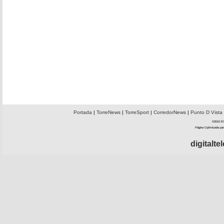
Portada
|
TorreNews
|
TorreSport
|
CorredorNews
|
Punto D Vista
©2010 El 
Página Optimizada par
digitalt