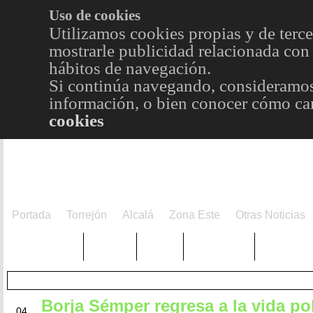
Uso de cookies
Utilizamos cookies propias y de terce
mostrarle publicidad relacionada con 
hábitos de navegación.
Si continúa navegando, consideramos
información, o bien conocer cómo cam
cookies
Portada
Torrejón
Alcalá
Zona Este
Otras Noticias
TRENDING
Púnica
Metro
Choniblog
MetroEst
Borja Sémper regresa a la vida pol
MAY
04