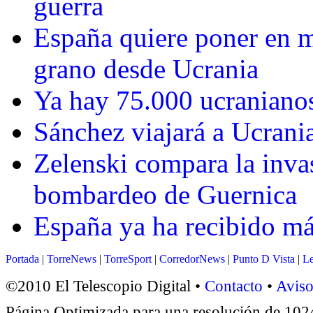
guerra
España quiere poner en m
grano desde Ucrania
Ya hay 75.000 ucraniano
Sánchez viajará a Ucrania
Zelenski compara la inva
bombardeo de Guernica
España ya ha recibido más
Portada
|
TorreNews
|
TorreSport
|
CorredorNews
|
Punto D Vista
|
Le
©2010 El Telescopio Digital •
Contacto
•
Aviso
Página Optimizada para una resolución de 1