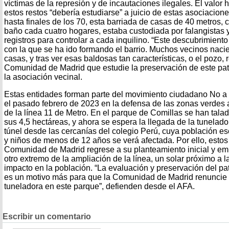
víctimas de la represión y de incautaciones ilegales. El valor h
estos restos “debería estudiarse” a juicio de estas asociacion
hasta finales de los 70, esta barriada de casas de 40 metros, 
baño cada cuatro hogares, estaba custodiada por falangistas y
registros para controlar a cada inquilino. “Este descubrimient
con la que se ha ido formando el barrio. Muchos vecinos nacie
casas, y tras ver esas baldosas tan características, o el pozo,
Comunidad de Madrid que estudie la preservación de este pat
la asociación vecinal.
Estas entidades forman parte del movimiento ciudadano No a l
el pasado febrero de 2023 en la defensa de las zonas verdes
de la línea 11 de Metro. En el parque de Comillas se han tala
sus 4,5 hectáreas, y ahora se espera la llegada de la tunelad
túnel desde las cercanías del colegio Perú, cuya población e
y niños de menos de 12 años se verá afectada. Por ello, estos
Comunidad de Madrid regrese a su planteamiento inicial y emp
otro extremo de la ampliación de la línea, un solar próximo a
impacto en la población. “La evaluación y preservación del pat
es un motivo más para que la Comunidad de Madrid renuncie a 
tuneladora en este parque”, defienden desde el AFA.
Escribir un comentario