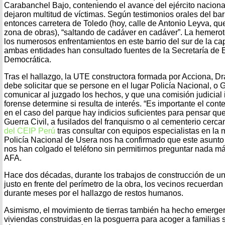
Carabanchel Bajo, conteniendo el avance del ejército nacion
dejaron multitud de víctimas. Según testimonios orales del barr
entonces carretera de Toledo (hoy, calle de Antonio Leyva, que
zona de obras), “saltando de cadáver en cadáver”. La hemero
los numerosos enfrentamientos en este barrio del sur de la cap
ambas entidades han consultado fuentes de la Secretaría de
Democrática.
Tras el hallazgo, la UTE constructora formada por Acciona, D
debe solicitar que se persone en el lugar Policía Nacional, o G
comunicar al juzgado los hechos, y que una comisión judicial
forense determine si resulta de interés. “Es importante el con
en el caso del parque hay indicios suficientes para pensar que
Guerra Civil, a fusilados del franquismo o al cementerio cerc
del CEIP Perú
tras consultar con equipos especialistas en la 
Policía Nacional de Usera nos ha confirmado que este asunto 
nos han colgado el teléfono sin permitirnos preguntar nada m
AFA.
Hace dos décadas, durante los trabajos de construcción de u
justo en frente del perímetro de la obra, los vecinos recuerdan
durante meses por el hallazgo de restos humanos.
Asimismo, el movimiento de tierras también ha hecho emerger 
viviendas construidas en la posguerra para acoger a familias 