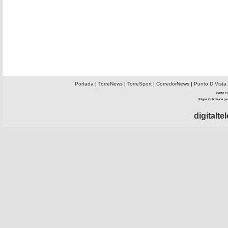
Portada
|
TorreNews
|
TorreSport
|
CorredorNews
|
Punto D Vista
©2010 El 
Página Optimizada par
digitalt