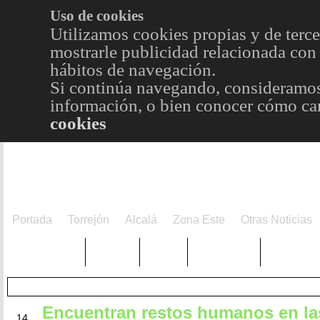
Uso de cookies
Utilizamos cookies propias y de terce
mostrarle publicidad relacionada con 
hábitos de navegación.
Si continúa navegando, consideramos
información, o bien conocer cómo cam
cookies
Portada
Torrejón
Alcalá
Zona Este
Otras Noticias
TRENDING
Púnica
Metro
Choniblog
MetroEst
Encuentran restos humanos en la
ENE
14