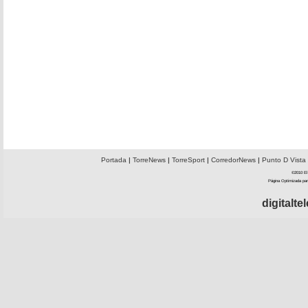
Portada
|
TorreNews
|
TorreSport
|
CorredorNews
|
Punto D Vista
©2010 El 
Página Optimizada par
digitalt