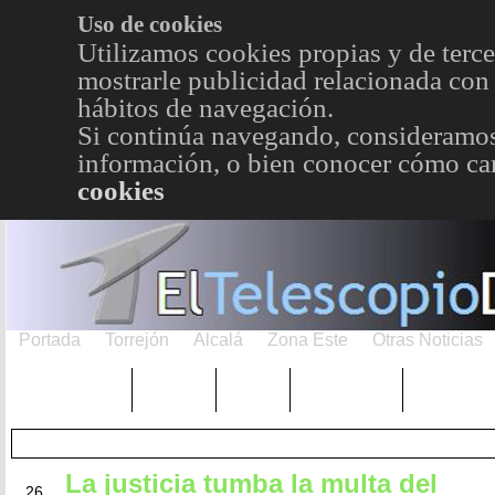
Uso de cookies
Utilizamos cookies propias y de terce
mostrarle publicidad relacionada con 
hábitos de navegación.
Si continúa navegando, consideramos
información, o bien conocer cómo cam
cookies
Portada
Torrejón
Alcalá
Zona Este
Otras Noticias
TRENDING
Púnica
Metro
Choniblog
MetroEst
La justicia tumba la multa del
ABR
26