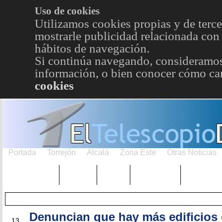
Uso de cookies
Utilizamos cookies propias y de terce
mostrarle publicidad relacionada con 
hábitos de navegación.
Si continúa navegando, consideramos
información, o bien conocer cómo cam
cookies
Portada
Torrejón
Alcalá
Zona Este
Otras Noticias
TRENDING
Púnica
Metro
Choniblog
MetroEst
Denuncian que hay más edificios
OCT
13