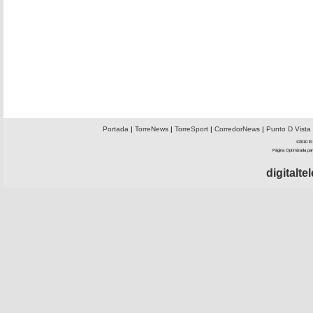
Portada
|
TorreNews
|
TorreSport
|
CorredorNews
|
Punto D Vista
©2010 El 
Página Optimizada par
digitalt