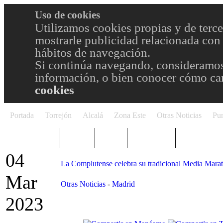
Uso de cookies
Utilizamos cookies propias y de terce
mostrarle publicidad relacionada con 
hábitos de navegación.
Si continúa navegando, consideramos
información, o bien conocer cómo cam
cookies
Portada
Torrejón
Alcalá
Zona Este
Otras Noticias
Pun
TRENDING
Púnica
Metro
Choniblog
MetroEste
04
La Complutense celebra su tradicional Media Marat
Mar
Otras Noticias
-
Madrid
2023