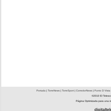
Portada
|
TorreNews
|
TorreSport
|
CorredorNews
|
Punto D Vista
©2010 El Telesco
Página Optimizada para una 
digitalt