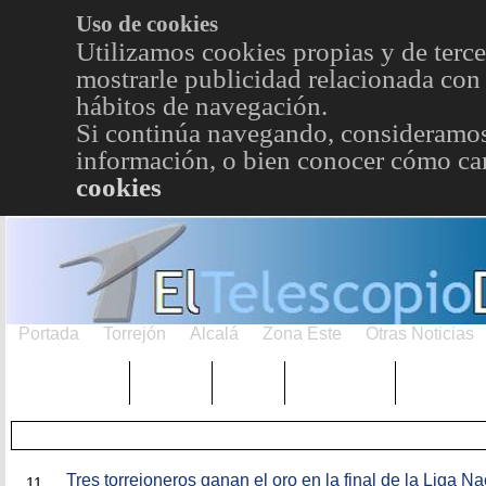
Uso de cookies
Utilizamos cookies propias y de terce
mostrarle publicidad relacionada con 
hábitos de navegación.
Si continúa navegando, consideramos
información, o bien conocer cómo cam
cookies
Portada
Torrejón
Alcalá
Zona Este
Otras Noticias
TRENDING
Púnica
Metro
Choniblog
MetroEst
ENE
Tres torrejoneros ganan el oro en la final de la Liga Na
11