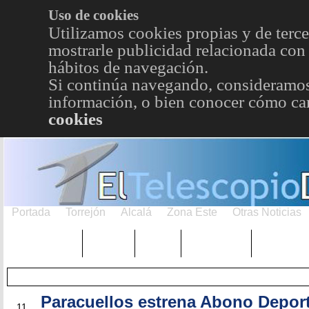
Uso de cookies
Utilizamos cookies propias y de terce
mostrarle publicidad relacionada con 
hábitos de navegación.
Si continúa navegando, consideramos
información, o bien conocer cómo cam
cookies
Portada
Torrejón
Alcalá
Zona Este
Otras Noticias
TRENDING
Púnica
Metro
Choniblog
MetroEst
Paracuellos estrena Abono Depor
JUN
11