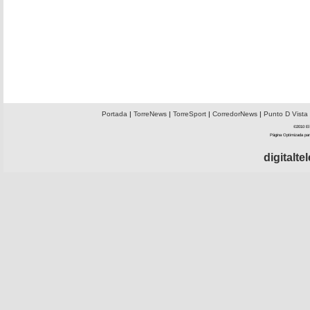
Portada
|
TorreNews
|
TorreSport
|
CorredorNews
|
Punto D Vista
©2010 El 
Página Optimizada par
digitalt