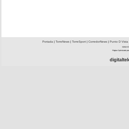
Portada
|
TorreNews
|
TorreSport
|
CorredorNews
|
Punto D Vista
©2010 El 
Página Optimizada par
digitalt