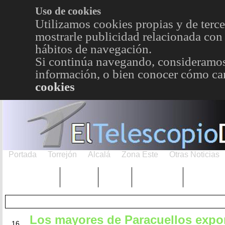
Uso de cookies
Utilizamos cookies propias y de terce
mostrarle publicidad relacionada con 
hábitos de navegación.
Si continúa navegando, consideramos
información, o bien conocer cómo cam
cookies
Portada
Torrejón
Alcalá
Zona Este
Otras Noticias
TRENDING
Púnica
Metro
Choniblog
MetroEst
Los mayores de Paracuellos exp
JUN
16