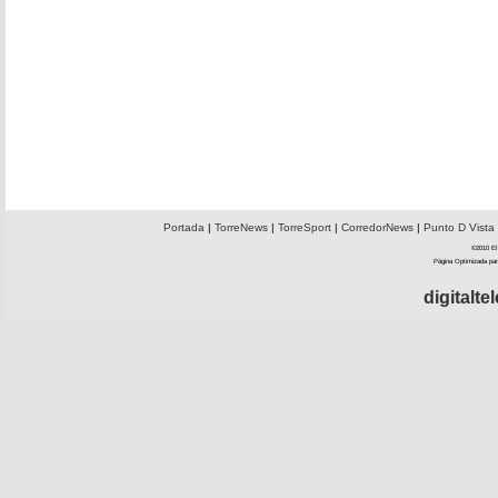
Portada
|
TorreNews
|
TorreSport
|
CorredorNews
|
Punto D Vista
©2010 El 
Página Optimizada par
digitalt