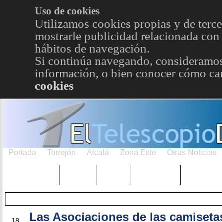
Uso de cookies
Utilizamos cookies propias y de terce
mostrarle publicidad relacionada con 
hábitos de navegación.
Si continúa navegando, consideramos
información, o bien conocer cómo cam
cookies
Portada
Torrejón
Alcalá
Zona Este
Otras Noticias
TRENDING
Púnica
Metro
Choniblog
MetroEst
Las Asociaciones de las camiseta
OCT
18