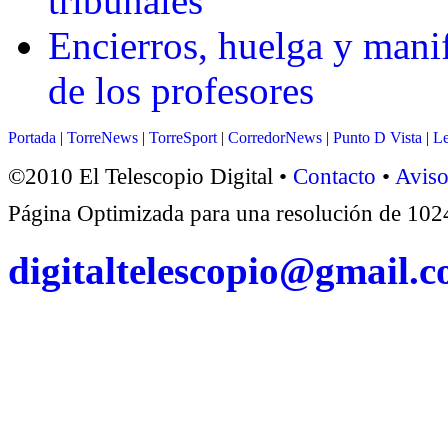
tribunales
Encierros, huelga y manif
de los profesores
Portada
|
TorreNews
|
TorreSport
|
CorredorNews
|
Punto D Vista
|
Le
©2010 El Telescopio Digital •
Contacto
•
Aviso
Página Optimizada para una resolución de 1
digitaltelescopio@gmail.