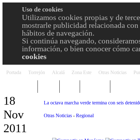
Uso de cookies
Utilizamos cookies propias y de terce
mostrarle publicidad relacionada con 
hábitos de navegación.
Si continúa navegando, consideramos
información, o bien conocer cómo cam
cookies
Portada
Torrejón
Alcalá
Zona Este
Otras Noticias
Pun
TRENDING
Púnica
Metro
Choniblog
MetroEste
18
La octava marcha verde termina con seis detenid
Nov
Otras Noticias
-
Regional
2011