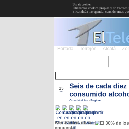
Uso de cookies
Utilizamos cookies propias y de terceros 
Si continúa navegando, consideramos que
Portada
Torrejón
Alcalá
Zo
TRENDING
Púnica
Metro
Seis de cada diez
NOV
13
consumido alcoho
2011
Otras Noticias
-
Regional
Resultados de la
encuesta