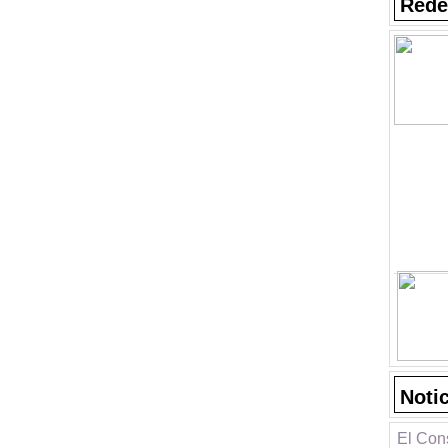
Rede
Noti
El Con