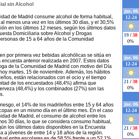
ial sin Alcohol
idad de Madrid consume alcohol de forma habitual,
al menos una vez en los últimos 30 días, y el 30,5%
ón en los últimos 12 meses, según los últimos datos
cuesta Domiciliaria sobre Alcohol y Drogas
ersonas de 15 a 64 años de la Comunidad
n por primera vez bebidas alcohólicas se sitúa en
la encuesta anterior realizada en 2007. Estos datos
droga de la Comunidad de Madrid con motivo del Día
 hoy martes, 15 de noviembre. Además, los hábitos
eños, están relacionados con el ocio y el tiempo
a mitad de los encuestados (48,4%) afirma que
cerveza (48,4%) y los combinados (27%) son las
s.
iesgo, el 14% de los madrileños entre 15 y 64 años
copas en un mismo día en el último mes. En el caso
idad de Madrid, el consumo de alcohol entre los
mos 30 días, lo que se considera consumo habitual,
ún los últimos datos disponibles en la Encuesta
a a jóvenes de entre 14 y 18 años de la región.
ual entre escolares es de 58,5% frente a un 52,1%