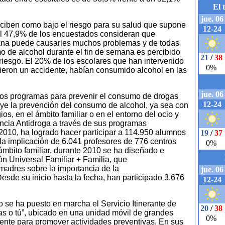
ciben como bajo el riesgo para su salud que supone
l 47,9% de los encuestados consideran que
mana puede causarles muchos problemas y de todas
o de alcohol durante el fin de semana es percibido
riesgo. El 20% de los escolares que han intervenido
rieron un accidente, habían consumido alcohol en las
rios programas para prevenir el consumo de drogas
luye la prevención del consumo de alcohol, ya sea con
os, en el ámbito familiar o en el entorno del ocio y
encia Antidroga a través de sus programas
 2010, ha logrado hacer participar a 114.950 alumnos
la implicación de 6.041 profesores de 776 centros
ámbito familiar, durante 2010 se ha diseñado e
n Universal Familiar + Familia, que
 madres sobre la importancia de la
Desde su inicio hasta la fecha, han participado 3.676
se ha puesto en marcha el Servicio Itinerante de
s o tú”, ubicado en una unidad móvil de grandes
iente para promover actividades preventivas. En sus