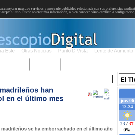
para mejorar nuestros servicios y mostrarle publicidad relacionada con sus preferencias mediante
 acepta su uso. Puede obtener más información, o bien conocer cómo cambiar la configuración
na Este
Otras Noticias
Punto D Vista
Lente de Aumento
Choniblog
MetroEste
Semana Santa
Sucesos
El T
 madrileños han
l en el último mes