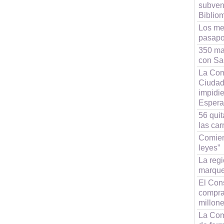
subven
Bibliom
Los me
pasapo
350 may
con Sal
La Com
Ciudad
impidie
Espera
56 quit
las car
Comien
leyes”
La reg
marque
El Con
compra
millon
La Com