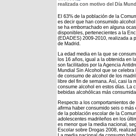
realizada con motivo del Día Mund
El 63% de la población de la Comun
es decir que han consumido alcohol 
se ha emborrachado en alguna ocasi
disponibles, pertenecientes a la En
(EDADES) 2009-2010, realizada a p
de Madrid.
La edad media en la que se consume
los 16 años, igual a la obtenida en 
son facilitados por la Agencia Anti
Mundial Sin Alcohol que se celebra
de consumo de alcohol de los madril
libre del fin de semana. Así, casi l
consume alcohol en estos días. La 
bebidas alcohólicas más consumida
Respecto a los comportamientos de r
afirma haber consumido seis o más 
de la población escolar de la Comun
adolescentes madrileños en los últi
es menor que la media nacional, seg
Escolar sobre Drogas 2008, realizad
La media nacional de consumo habit