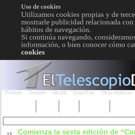
Uso de cookies
Utilizamos cookies propias y de terce
mostrarle publicidad relacionada con 
hábitos de navegación.
Si continúa navegando, consideramos
información, o bien conocer cómo cam
cookies
Portada
Torrejón
Alcalá
Zona Este
Otras Noticias
TRENDING
Púnica
Metro
Choniblog
MetroEst
Comienza la sexta edición de “Co
NOV
13