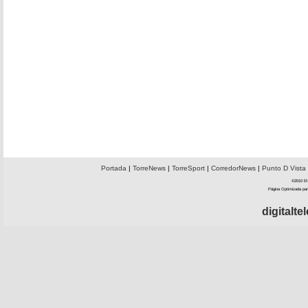
Portada
|
TorreNews
|
TorreSport
|
CorredorNews
|
Punto D Vista
©2010 El 
Página Optimizada par
digitalt