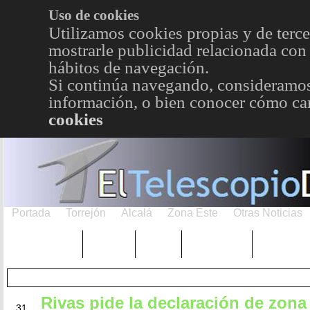
Uso de cookies
Utilizamos cookies propias y de terce
mostrarle publicidad relacionada con 
hábitos de navegación.
Si continúa navegando, consideramos
información, o bien conocer cómo cam
cookies
Portada
Torrejón
Alcalá
Zona Este
Otras Noticias
TRENDING
Púnica
Metro
Choniblog
MetroEst
Rivas pide la declaración de zona
MAY
31