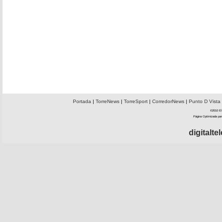
Portada
|
TorreNews
|
TorreSport
|
CorredorNews
|
Punto D Vista
©2010 El 
Página Optimizada par
digitalt