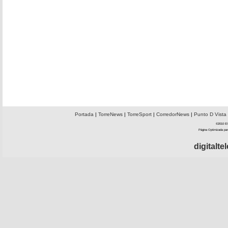
Portada
|
TorreNews
|
TorreSport
|
CorredorNews
|
Punto D Vista
©2010 El 
Página Optimizada par
digitalt