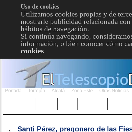
Uso de cookies
Utilizamos cookies propias y de terce
mostrarle publicidad relacionada con 
hábitos de navegación.
Si continúa navegando, consideramos
información, o bien conocer cómo cam
cookies
Portada
Torrejón
Alcalá
Zona Este
Otras Noticias
TRENDING
Púnica
Metro
Choniblog
MetroEst
Santi Pérez, pregonero de las Fie
MAY
15