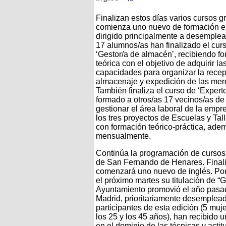
Finalizan estos días varios cursos gr
comienza uno nuevo de formación en
dirigido principalmente a desemplea
17 alumnos/as han finalizado el cur
‘Gestor/a de almacén’, recibiendo f
teórica con el objetivo de adquirir la
capacidades para organizar la recep
almacenaje y expedición de las mer
También finaliza el curso de ‘Expert
formado a otros/as 17 vecinos/as d
gestionar el área laboral de la empr
los tres proyectos de Escuelas y T
con formación teórico-práctica, ad
mensualmente.
Continúa la programación de cursos
de San Fernando de Henares. Finali
comenzará uno nuevo de inglés. Por 
el próximo martes su titulación de “
Ayuntamiento promovió el año pasad
Madrid, prioritariamente desemplead
participantes de esta edición (5 m
los 25 y los 45 años), han recibido 
en el dominio de las técnicas y acti