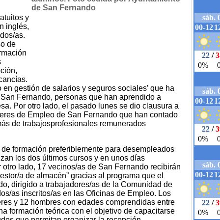
atuitos y
 inglés,
dos/as.
so de
ormación
s
ción,
cancías.
o en gestión de salarios y seguros sociales’ que ha
e San Fernando, personas que han aprendido a
esa. Por otro lado, el pasado lunes se dio clausura a
alleres de Empleo de San Fernando que han contado
emás de trabajosprofesionales remunerados
 de formación preferiblemente para desempleados
zan los dos últimos cursos y en unos días
otro lado, 17 vecinos/as de San Fernando recibirán
Gestor/a de almacén” gracias al programa que el
o, dirigido a trabajadores/as de la Comunidad de
os/as inscritos/as en las Oficinas de Empleo. Los
ujeres y 12 hombres con edades comprendidas entre
una formación teórica con el objetivo de capacitarse
tudes que permitan organizar la recepción,