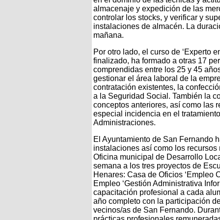
almacenaje y expedición de las merc
controlar los stocks, y verificar y s
instalaciones de almacén. La duraci
mañana.
Por otro lado, el curso de ‘Experto e
finalizado, ha formado a otras 17 p
comprendidas entre los 25 y 45 año
gestionar el área laboral de la empr
contratación existentes, la confecció
a la Seguridad Social. También la co
conceptos anteriores, así como las 
especial incidencia en el tratamiento
Administraciones.
El Ayuntamiento de San Fernando ha
instalaciones así como los recursos 
Oficina municipal de Desarrollo Loc
semana a los tres proyectos de Esc
Henares: Casa de Oficios ‘Empleo Col
Empleo ‘Gestión Administrativa Inform
capacitación profesional a cada alu
año completo con la participación de
vecinos/as de San Fernando. Durant
prácticas profesionales remunerada