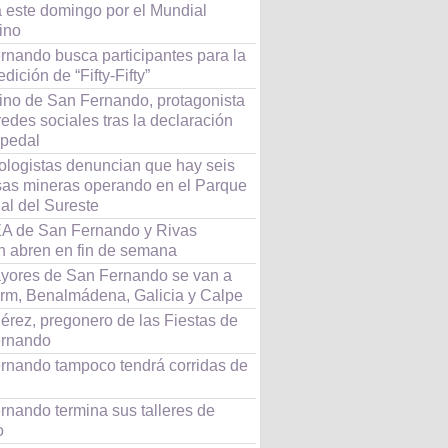
á este domingo por el Mundial
ino
rnando busca participantes para la
dición de “Fifty-Fifty”
ino de San Fernando, protagonista
redes sociales tras la declaración
pedal
ologistas denuncian que hay seis
as mineras operando en el Parque
al del Sureste
A de San Fernando y Rivas
n abren en fin de semana
yores de San Fernando se van a
rm, Benalmádena, Galicia y Calpe
érez, pregonero de las Fiestas de
rnando
rnando tampoco tendrá corridas de
rnando termina sus talleres de
o