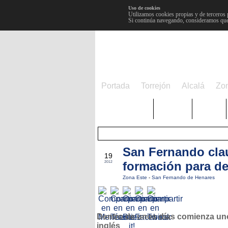
Uso de cookies
Utilizamos cookies propias y de terceros 
Si continúa navegando, consideramos que
Portada
Torrejón
Alcalá
Zo
TRENDING
Púnica
Metro
San Fernando cla
MAY
19
formación para d
2012
Zona Este
-
San Fernando de Henares
Dentro de unos días comienza un
inglés