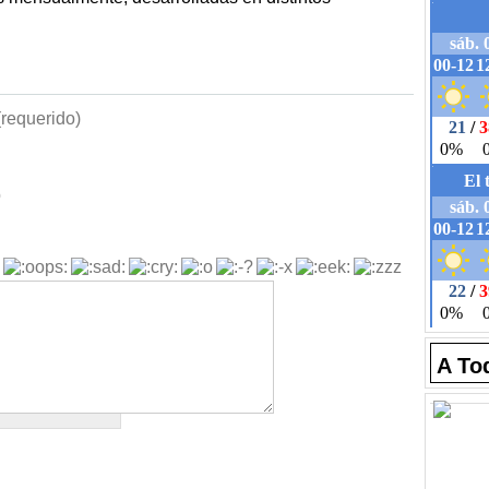
requerido)
b
A To