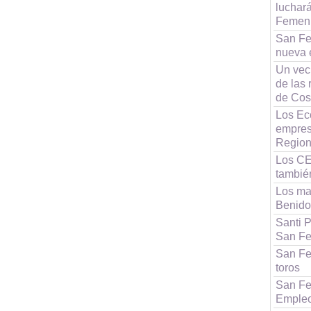
luchar
Femen
San Fe
nueva e
Un vec
de las 
de Cos
Los Ec
empres
Region
Los CE
tambié
Los ma
Benido
Santi P
San Fe
San Fe
toros
San Fe
Emple