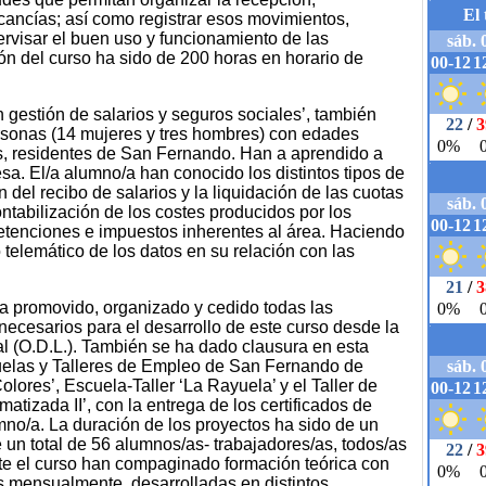
ancías; así como registrar esos movimientos,
upervisar el buen uso y funcionamiento de las
ón del curso ha sido de 200 horas en horario de
n gestión de salarios y seguros sociales’, también
ersonas (14 mujeres y tres hombres) con edades
s, residentes de San Fernando. Han a aprendido a
esa. El/a alumno/a han conocido los distintos tipos de
n del recibo de salarios y la liquidación de las cuotas
ntabilización de los costes producidos por los
retenciones e impuestos inherentes al área. Haciendo
 telemático de los datos en su relación con las
 promovido, organizado y cedido todas las
necesarios para el desarrollo de este curso desde la
al (O.D.L.). También se ha dado clausura en esta
uelas y Talleres de Empleo de San Fernando de
ores’, Escuela-Taller ‘La Rayuela’ y el Taller de
atizada II’, con la entrega de los certificados de
mno/a. La duración de los proyectos ha sido de un
 un total de 56 alumnos/as- trabajadores/as, todos/as
e el curso han compaginado formación teórica con
s mensualmente, desarrolladas en distintos