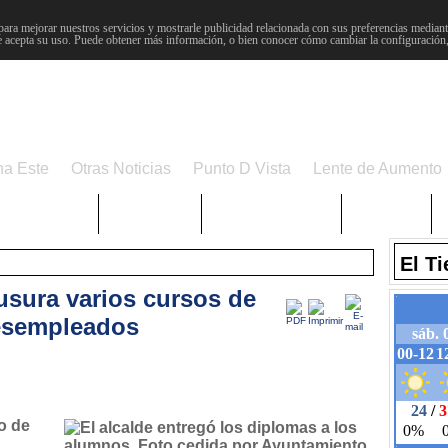
para mejorar nuestros servicios y mostrarle publicidad relacionada con sus preferencias mediante
 acepta su uso. Puede obtener más información, o bien conocer cómo cambiar la configuración
na Este
Otras Noticias
Punto D Vista
Lente de Aumento
Choniblog
MetroEste
Semana Santa
Sucesos
El T
usura varios cursos de
esempleados
o de