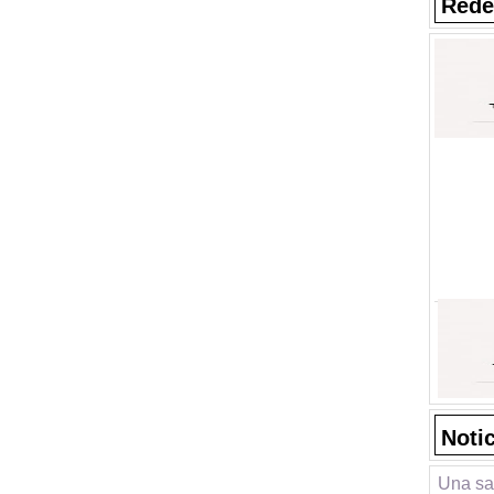
Rede
Noti
Una sa