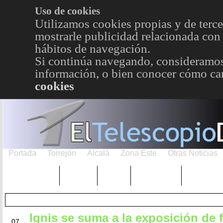
Uso de cookies
Utilizamos cookies propias y de terce
mostrarle publicidad relacionada con 
hábitos de navegación.
Si continúa navegando, consideramos
información, o bien conocer cómo cam
cookies
Portada
Torrejón
Alcalá
Zona Este
Otras Noticias
TRENDING
Púnica
Metro
Choniblog
MetroEst
Ignis se suma a la exposición de 
OCT
07