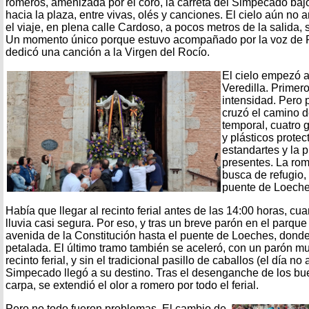
romeros, amenizada por el coro, la carreta del Simpecado bajó
hacia la plaza, entre vivas, olés y canciones. El cielo aún n
el viaje, en plena calle Cardoso, a pocos metros de la salida, 
Un momento único porque estuvo acompañado por la voz de 
dedicó una canción a la Virgen del Rocío.
El cielo empezó a
Veredilla. Primer
intensidad. Pero
cruzó el camino d
temporal, cuatro 
y plásticos prote
estandartes y la p
presentes. La rom
busca de refugio, 
puente de Loeches,
Había que llegar al recinto ferial antes de las 14:00 horas, c
lluvia casi segura. Por eso, y tras un breve parón en el parqu
avenida de la Constitución hasta el puente de Loeches, donde
petalada. El último tramo también se aceleró, con un parón mu
recinto ferial, y sin el tradicional pasillo de caballos (el día no
Simpecado llegó a su destino. Tras el desenganche de los bue
carpa, se extendió el olor a romero por todo el ferial.
Pero no todo fueron problemas. El cambio de