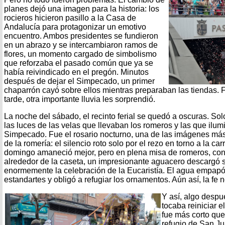
planes dejó una imagen para la historia: los
rocieros hicieron pasillo a la Casa de
Andalucía para protagonizar un emotivo
encuentro. Ambos presidentes se fundieron
en un abrazo y se intercambiaron ramos de
flores, un momento cargado de simbolismo
que reforzaba el pasado común que ya se
había reivindicado en el pregón.
Minutos
después de dejar el Simpecado, un primer
chaparrón cayó sobre ellos mientras preparaban las tiendas. Fu
tarde, otra importante lluvia les sorprendió.
La noche del sábado, el recinto ferial se quedó a oscuras. S
las luces de las velas que llevaban los romeros y las que ilum
Simpecado. Fue el rosario nocturno, una de las imágenes má
de la romería: el silencio roto solo por el rezo en torno a la c
domingo amaneció mejor, pero en plena misa de romeros, co
alrededor de la caseta, un impresionante aguacero descargó so
enormemente la celebración de la Eucaristía. El agua empapó
estandartes y obligó a refugiar los ornamentos. Aún así, la fe 
Y así, algo despu
tocaba reiniciar e
fue más corto que
refugio de San Ju