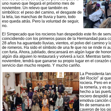
uno nuevo que llegará el próximo mes de
noviembre. Un relevo que también es
simbólico: el peso del camino, el desgaste de
la tela, las manchas de lluvia y barro, todo
eso queda atrás. Pero la voluntad de seguir,
no.
El Simpecado que los rocieros han despedido este fin de sem
coincidiendo con los primeros pasos de la Hermandad para con
28 años ha aguantado lluvias, vientos, el polvo del camino y 
de romeros. Ha sido el símbolo de una fe que no se rinde ni a
con furia. Ahora, jubilado, descansará en algún lugar de honor
algún día alguien lo restaurará y volverá a lucir. Mientras tan
noviembre, tendrá que ganarse su propio lugar en el corazón d
servicio dan mucho respeto. Y mucho cariño.
La Presidenta lan
del Rocío!" al que
rociera. Pero en 
la romería, y es q
hecho a las puerta
rociero despidió
emotiva canción q
fin de semana en 
cayeron de los ojo