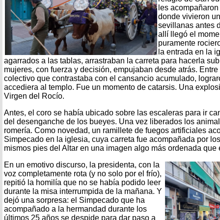
les acompañaron 
donde vivieron u
sevillanas antes 
allí llegó el mom
puramente rociero
la entrada en la i
agarrados a las tablas, arrastraban la carreta para hacerla sub
mujeres, con fuerza y decisión, empujaban desde atrás. Entre
colectivo que contrastaba con el cansancio acumulado, logra
accediera al templo. Fue un momento de catarsis. Una explosi
Virgen del Rocío.
Antes, el coro se había ubicado sobre las escaleras para ir ca
del desenganche de los bueyes. Una vez liberados los animale
romería. Como novedad, un ramillete de fuegos artificiales a
Simpecado en la iglesia, cuya carreta fue acompañada por lo
mismos pies del Altar en una imagen algo más ordenada que e
En un emotivo discurso, la presidenta, con la
voz completamente rota (y no solo por el frío),
repitió la homilía que no se había podido leer
durante la misa interrumpida de la mañana. Y
dejó una sorpresa: el Simpecado que ha
acompañado a la hermandad durante los
últimos 25 años se despide para dar paso a