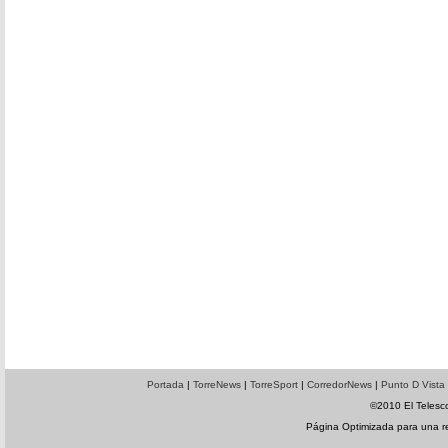
Portada
|
TorreNews
|
TorreSport
|
CorredorNews
|
Punto D Vista
©2010 El Telesco
Página Optimizada para una 