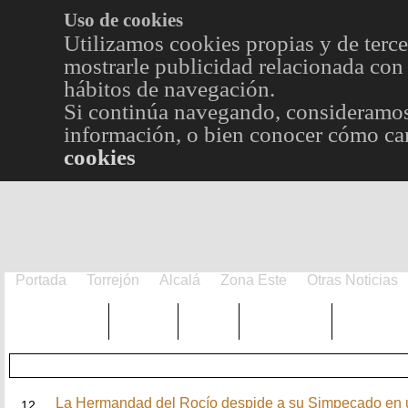
Uso de cookies
Utilizamos cookies propias y de terce
mostrarle publicidad relacionada con 
hábitos de navegación.
Si continúa navegando, consideramos
información, o bien conocer cómo cam
cookies
Portada
Torrejón
Alcalá
Zona Este
Otras Noticias
TRENDING
Púnica
Metro
Choniblog
MetroEst
MAY
La Hermandad del Rocío despide a su Simpecado en
12