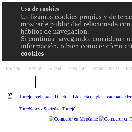
Uso de cookies
Utilizamos cookies propias y de terce
mostrarle publicidad relacionada con 
hábitos de navegación.
Si continúa navegando, consideramos
información, o bien conocer cómo cam
cookies
Portada
Torrejón
Alcalá
Zona Este
Otras Noticias
Pun
TRENDING
Púnica
Metro
Choniblog
MetroEste
MAY
07
Torrejon celebra el Dia de la Bicicleta en plena campana elec
2019
TorreNews
-
Sociedad Torrejón