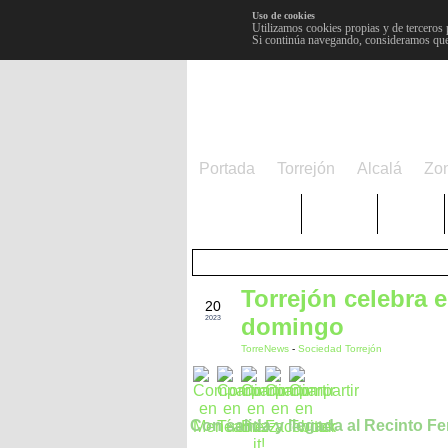
Uso de cookies
Utilizamos cookies propias y de terceros 
Si continúa navegando, consideramos que
Portada
Torrejón
Alcalá
Zo
TRENDING
Púnica
Metro
Torrejón celebra el
MAY
20
domingo
2023
TorreNews
-
Sociedad Torrejón
Con salida y llegada al Recinto Fer