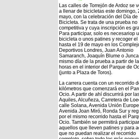
Las calles de Torrejón de Ardoz se 
a llenar de bicicletas este domingo,
mayo, con la celebración del Día de 
Bicicleta. Se trata de una prueba no
competitiva y cuya inscripción es gra
Para participar, solo es necesariop 
bicicleta o unos patines y recoger el
hasta el 19 de mayo en los Complej
Deportivos Londres, Juan Antonio
Samaranch, Joaquín Blume o Juncal
mismo día de la prueba a partir de l
horas en el interior del Parque de O
(junto a Plaza de Toros).
La carrera cuenta con un recorrido 
kilómetros que comenzará en el Pa
Ocio. A partir de ahí discurrirá por la
Aquiles, Alcuñeza, Carretera de Loe
calle Solana, Avenida Unión Europe
Avenida Joan Miró, Ronda Sur y reg
por el mismo recorrido hasta el Parq
Ocio. También se permitirá participa
aquellos que lleven patines y para a
que no puedan realizar el recorrido
completo, sobre todo los más pequeño