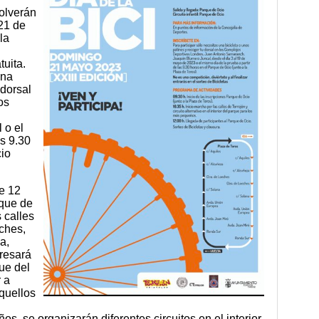
volverán
 21 de
la
tuita.
una
 dorsal
os
 o el
as 9.30
cio
de 12
rque de
s calles
ches,
a,
resará
ue del
r a
quellos
s, se organizarán diferentes circuitos en el interior