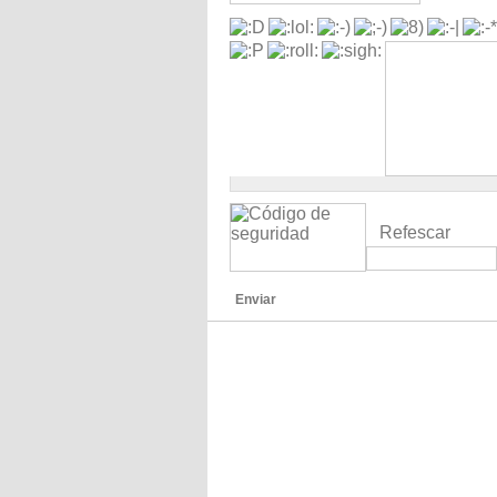
Refescar
Enviar