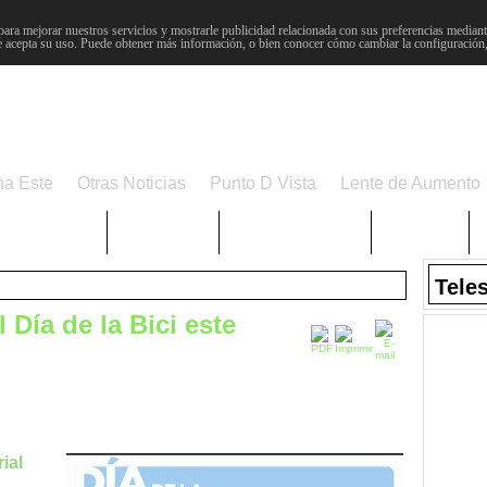
para mejorar nuestros servicios y mostrarle publicidad relacionada con sus preferencias mediante
 acepta su uso. Puede obtener más información, o bien conocer cómo cambiar la configuración
na Este
Otras Noticias
Punto D Vista
Lente de Aumento
Choniblog
MetroEste
Semana Santa
Sucesos
Tele
 Día de la Bici este
ial