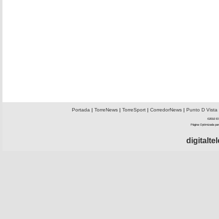
Portada
|
TorreNews
|
TorreSport
|
CorredorNews
|
Punto D Vista
©2010 El 
Página Optimizada par
digitalt