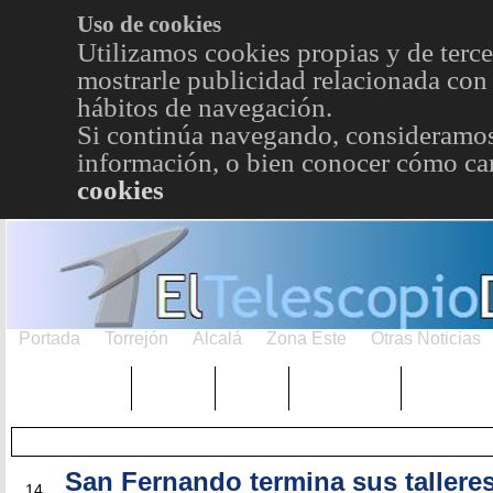
Uso de cookies
Utilizamos cookies propias y de terce
mostrarle publicidad relacionada con 
hábitos de navegación.
Si continúa navegando, consideramos
información, o bien conocer cómo cam
cookies
Portada
Torrejón
Alcalá
Zona Este
Otras Noticias
TRENDING
Púnica
Metro
Choniblog
MetroEst
San Fernando termina sus tallere
MAY
14