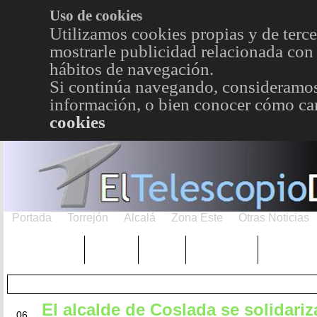
Uso de cookies
Utilizamos cookies propias y de terce
mostrarle publicidad relacionada con 
hábitos de navegación.
Si continúa navegando, consideramos
información, o bien conocer cómo cam
cookies
Portada
Torrejón
Alcalá
Zona Este
Otras Noticias
TRENDING
Púnica
Metro
Choniblog
MetroEst
El alcalde de Coslada se solidari
ENE
06