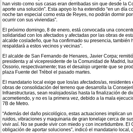
han visto como sus casas eran derribadas sin que desde la 
aporte una solución”. Esta apoyo lo ha extendido “en un día 
noche tan especial como esta de Reyes, no podrán dormir p
ocurrir con sus viviendas”.
El próximo domingo, 8 de enero, está convocada una concent
solidaridad con los afectados y afectadas por las obras de est
alcalde cosladeño, que ha confirmado su presencia, también 
respaldará a estos vecinos y vecinas”.
El alcalde de San Fernando de Henares, Javier Corpa; remitió 
presidenta y al vicepresidente de la Comunidad de Madrid, Is
Ossorio, respectivamente; tras el desalojo urgente que se pro
plaza Fuente del Trébol el pasado martes.
El mandatario local exige que los/as afectados/as, residentes
obras de consolidación del terreno que desarrolla la Consejer
Infraestructuras, sean realojados/as hasta la finalización de d
acometiendo, y no es la primera vez, debido a la mala ejecució
7B de Metro.
“Además del daño psicológico, estas actuaciones implican un dí
ruidos, vibraciones y maquinaria de gran tonelaje cerca de s
vivir así. No se puede vivir con miedo y con incertidumbre. El 
obligación de aportar soluciones”, indicó el mandatario local,