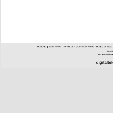
Portada
|
TorreNews
|
TorreSport
|
CorredorNews
|
Punto D Vista
©2010 El 
Página Optimizada par
digitalt