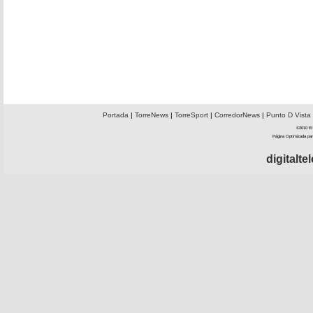
Portada
|
TorreNews
|
TorreSport
|
CorredorNews
|
Punto D Vista
©2010 El 
Página Optimizada par
digitalt