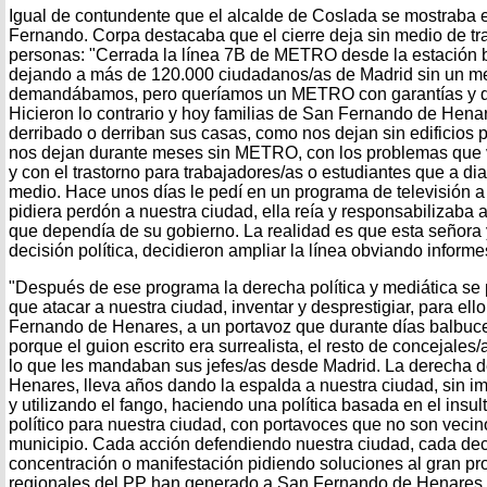
Igual de contundente que el alcalde de Coslada se mostraba e
Fernando. Corpa destacaba que el cierre deja sin medio de t
personas: "Cerrada la línea 7B de METRO desde la estación b
dejando a más de 120.000 ciudadanos/as de Madrid sin un me
demandábamos, pero queríamos un METRO con garantías y q
Hicieron lo contrario y hoy familias de San Fernando de Hen
derribado o derriban sus casas, como nos dejan sin edificios
nos dejan durante meses sin METRO, con los problemas que 
y con el trastorno para trabajadores/as o estudiantes que a dia
medio. Hace unos días le pedí en un programa de televisión 
pidiera perdón a nuestra ciudad, ella reía y responsabilizaba 
que dependía de su gobierno. La realidad es que esta señora 
decisión política, decidieron ampliar la línea obviando informe
"Después de ese programa la derecha política y mediática se p
que atacar a nuestra ciudad, inventar y desprestigiar, para el
Fernando de Henares, a un portavoz que durante días balbuc
porque el guion escrito era surrealista, el resto de concejale
lo que les mandaban sus jefes/as desde Madrid. La derecha 
Henares, lleva años dando la espalda a nuestra ciudad, sin im
y utilizando el fango, haciendo una política basada en el insul
político para nuestra ciudad, con portavoces que no son vecin
municipio. Cada acción defendiendo nuestra ciudad, cada de
concentración o manifestación pidiendo soluciones al gran p
regionales del PP han generado a San Fernando de Henares