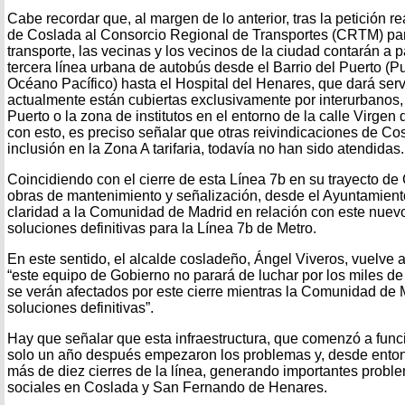
Cabe recordar que, al margen de lo anterior, tras la petición r
de Coslada al Consorcio Regional de Transportes (CRTM) pa
transporte, las vecinas y los vecinos de la ciudad contarán a 
tercera línea urbana de autobús desde el Barrio del Puerto (
Océano Pacífico) hasta el Hospital del Henares, que dará ser
actualmente están cubiertas exclusivamente por interurbanos,
Puerto o la zona de institutos en el entorno de la calle Virgen
con esto, es preciso señalar que otras reivindicaciones de Co
inclusión en la Zona A tarifaria, todavía no han sido atendidas.
Coincidiendo con el cierre de esta Línea 7b en su trayecto de
obras de mantenimiento y señalización, desde el Ayuntamiento
claridad a la Comunidad de Madrid en relación con este nuevo 
soluciones definitivas para la Línea 7b de Metro.
En este sentido, el alcalde cosladeño, Ángel Viveros, vuelve 
“este equipo de Gobierno no parará de luchar por los miles d
se verán afectados por este cierre mientras la Comunidad de 
soluciones definitivas”.
Hay que señalar que esta infraestructura, que comenzó a func
solo un año después empezaron los problemas y, desde enton
más de diez cierres de la línea, generando importantes probl
sociales en Coslada y San Fernando de Henares.