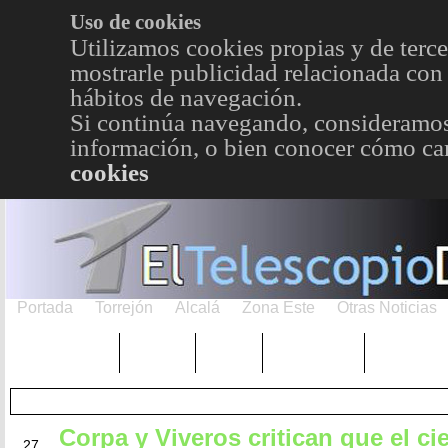
Uso de cookies
Utilizamos cookies propias y de terce
mostrarle publicidad relacionada con 
hábitos de navegación.
Si continúa navegando, consideramos
información, o bien conocer cómo cam
cookies
Portada
Torrejón
Alcalá
Zona Este
Otras Noticias
TRENDING
Púnica
Metro
Choniblog
MetroEst
Corpa y Viveros critican que el ci
JUL
27