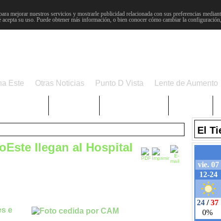
para mejorar nuestros servicios y mostrarle publicidad relacionada con sus preferencias mediante
 acepta su uso. Puede obtener más información, o bien conocer cómo cambiar la configuración
na Este
Otras Noticias
Punto D Vista
Lente de Aumento
Choniblog
MetroEste
Semana Santa
Sucesos
El T
oEste llegan al Hospital
es e