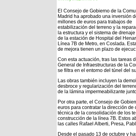
El Consejo de Gobierno de la Comu
Madrid ha aprobado una inversión d
millones de euros para trabajos de
estabilización del terreno y la repar
la estructura y el sistema de drenaje 
de la estación de Hospital del Hena
Línea 7B de Metro, en Coslada. Est
de mejora tienen un plazo de ejecu
Con esta actuación, tras las tareas d
General de Infraestructuras de la C
se filtra en el entorno del túnel del 
Las obras también incluyen la demoli
desbroce y regularización del terreno
de la lámina impermeabilizante junto
Por otra parte, el Consejo de Gobie
euros para contratar la dirección de
técnica de la consolidación de los 
construcción de la línea 7B. Estos 
las calles Rafael Alberti, Presa, Pa
Desde el pasado 13 de octubre y has