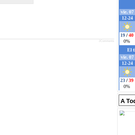
JComments
A To