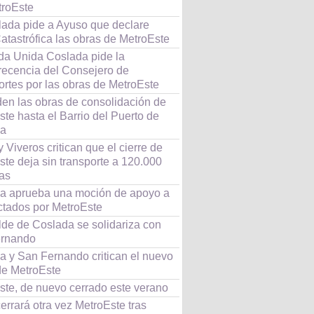
troEste
lada pide a Ayuso que declare
atastrófica las obras de MetroEste
rda Unida Coslada pide la
ecencia del Consejero de
ortes por las obras de MetroEste
den las obras de consolidación de
te hasta el Barrio del Puerto de
da
 Viveros critican que el cierre de
te deja sin transporte a 120.000
as
a aprueba una moción de apoyo a
ectados por MetroEste
lde de Coslada se solidariza con
rnando
a y San Fernando critican el nuevo
de MetroEste
ste, de nuevo cerrado este verano
errará otra vez MetroEste tras