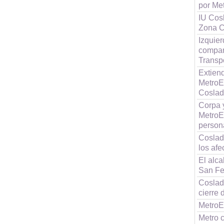
por Me
IU Cos
Zona C
Izquie
compar
Transp
Extien
MetroEs
Cosla
Corpa y
MetroEs
person
Coslad
los af
El alca
San Fe
Coslad
cierre 
MetroE
Metro c