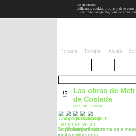
Uso de cookies
Utilizamos cookies propias y de terceros 
Si continúa navegando, consideramos que
Portada
Torrejón
Alcalá
Zo
TRENDING
Púnica
Metro
Las obras de Metr
DIC
15
de Coslada
2022
Zona Este
-
Coslada
Se prolongarán durante seis mes
incluyen derribos