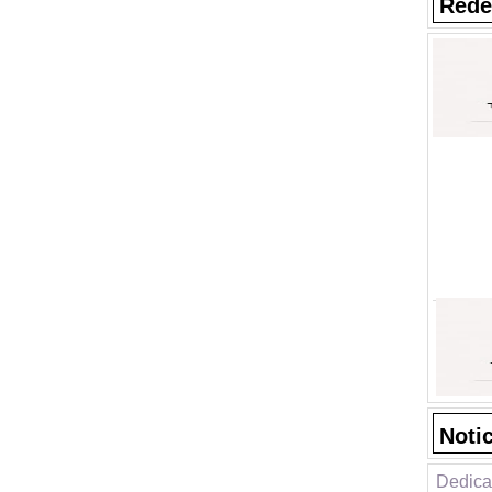
Rede
Noti
Dedica